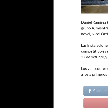
Daniel Ramirez 
grupo A, mientra
novel, Nicol Ort
Las instalacione
competitivo eve
27 de octubre, y
Los vencedores c
a los 5 primeros 
Share on