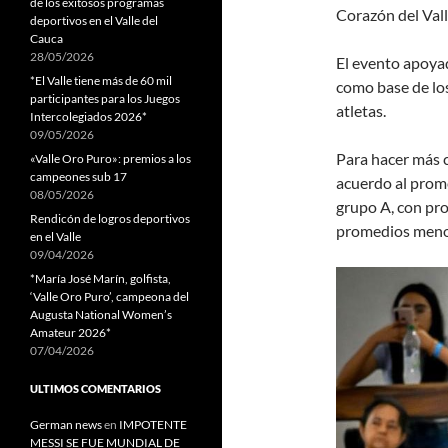
de los exitosos programas
Corazón del Vall
deportivos en el Valle del
Cauca
28/05/2026
El evento apoya
*El Valle tiene más de 60 mil
como base de los
participantes para los Juegos
atletas.
Intercolegiados 2026*
09/05/2026
Para hacer más c
«Valle Oro Puro»: premios a los
campeones sub 17
acuerdo al prome
08/05/2026
grupo A, con pr
Rendicón de logros deportivos
promedios meno
en el Valle
09/04/2026
*María José Marín, golfista,
‘Valle Oro Puro’, campeona del
Augusta National Women’s
Amateur 2026*
07/04/2026
ULTIMOS COMENTARIOS
German news
en
IMPOTENTE
MESSI SE FUE MUNDIAL DE