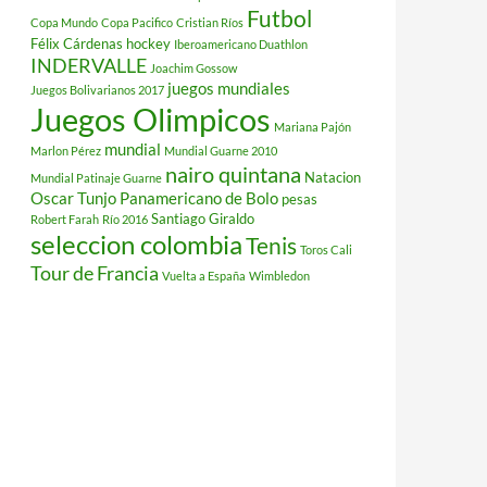
Futbol
Copa Mundo
Copa Pacifico
Cristian Ríos
Félix Cárdenas
hockey
Iberoamericano Duathlon
INDERVALLE
Joachim Gossow
juegos mundiales
Juegos Bolivarianos 2017
Juegos Olimpicos
Mariana Pajón
mundial
Marlon Pérez
Mundial Guarne 2010
nairo quintana
Natacion
Mundial Patinaje Guarne
Oscar Tunjo
Panamericano de Bolo
pesas
Santiago Giraldo
Robert Farah
Río 2016
seleccion colombia
Tenis
Toros Cali
Tour de Francia
Vuelta a España
Wimbledon