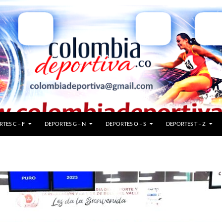
TES C – F
DEPORTES G – N
DEPORTES O – S
DEPORTES T – Z