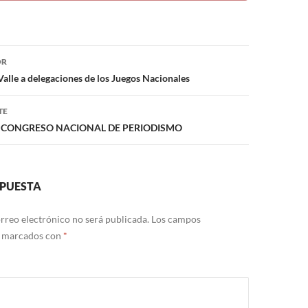
ón
OR
Valle a delegaciones de los Juegos Nacionales
TE
RA CONGRESO NACIONAL DE PERIODISMO
SPUESTA
rreo electrónico no será publicada.
Los campos
n marcados con
*