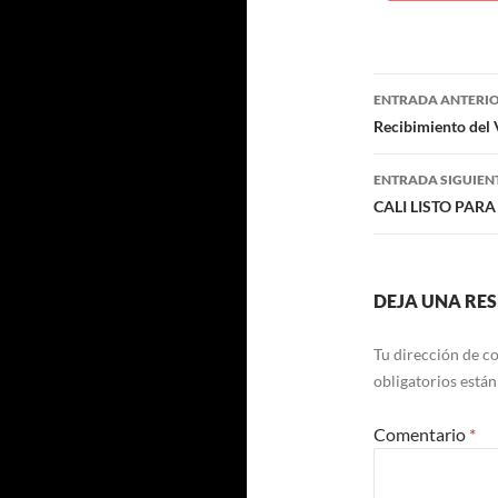
Navegaci
ENTRADA ANTERI
de
Recibimiento del 
entradas
ENTRADA SIGUIEN
CALI LISTO PA
DEJA UNA RE
Tu dirección de co
obligatorios está
Comentario
*