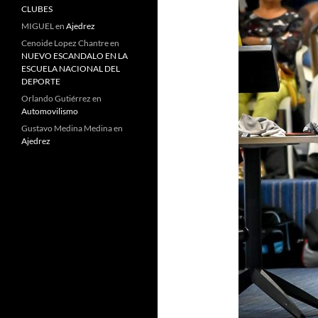
CLUBES
MIGUEL
en
Ajedrez
Cenoide Lopez Chantre
en
NUEVO ESCANDALO EN LA
ESCUELA NACIONAL DEL
DEPORTE
Orlando Gutiérrez
en
Automovilismo
Gustavo Medina Medina
en
Ajedrez