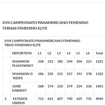
XVII CAMPEONATO PANAMERICANO FEMENINO
TERNAS FEMENINO ELITE
XVII CAMPEONATO PANAMERICANO FEMENINO
TRIOS FEMENINO ELITE
DEPORTISTA
L1
L2
L3
L4
L5
L6
Total
SHANNON
258
212
182
244
204
221
1321
PLUHOWSKY
SHANNON O
186
235
215
217
191
278
1322
´KEEFE
JOSIE
268
174
210
279
234
236
1401
EARNEST
1
ESTADOS
712
621
607
740
629
735
4044
UNIDOS