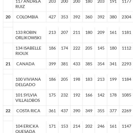
117 ANDREA
203
200
200
180
203
191
1177
RUIZ
20
COLOMBIA
427
353
392
360
392
380
2304
133 ROBIN
213
207
211
180
209
161
1181
ORLIKOWSKI
134 ISABELLE
186
174
222
205
145
180
1112
RIOUX
21
CANADA
399
381
433
385
354
341
2293
100 VIVIANA
186
205
198
183
213
199
1184
DELGADO
101 SYLVIA
175
232
192
166
142
178
1085
VILLALOBOS
22
COSTA RICA
361
437
390
349
355
377
2269
104 ERICKA
171
153
214
202
246
161
1147
QUESADA