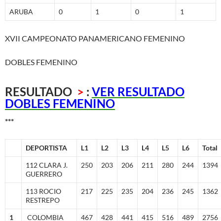
ARUBA
0
1
0
1
XVII CAMPEONATO PANAMERICANO FEMENINO
DOBLES FEMENINO
RESULTADO
>
:
VER RESULTADO
DOBLES FEMENINO
***
DEPORTISTA
L1
L2
L3
L4
L5
L6
Total
112 CLARA J.
250
203
206
211
280
244
1394
GUERRERO
113 ROCIO
217
225
235
204
236
245
1362
RESTREPO
1
COLOMBIA
467
428
441
415
516
489
2756