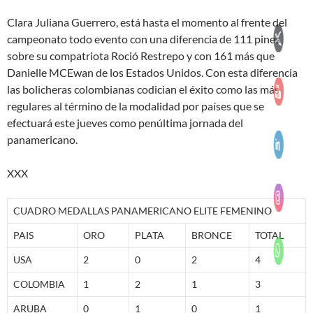
Clara Juliana Guerrero, está hasta el momento al frente del
campeonato todo evento con una diferencia de 111 pines
sobre su compatriota Roció Restrepo y con 161 más que
Danielle MCEwan de los Estados Unidos. Con esta diferencia
las bolicheras colombianas codician el éxito como las más
regulares al término de la modalidad por países que se
efectuará este jueves como penúltima jornada del
panamericano.
XXX
CUADRO MEDALLAS PANAMERICANO ELITE FEMENINO
PAIS
ORO
PLATA
BRONCE
TOTAL
USA
2
0
2
4
COLOMBIA
1
2
1
3
ARUBA
0
1
0
1