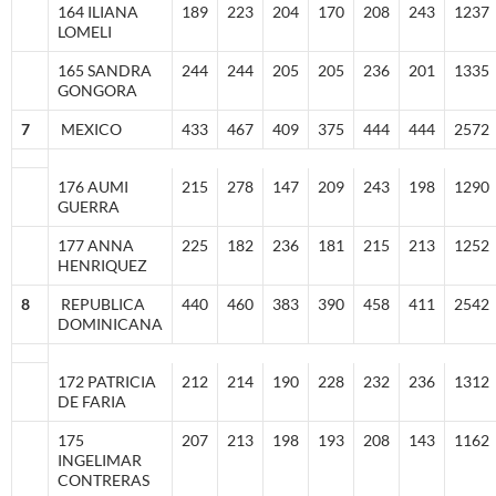
164 ILIANA
189
223
204
170
208
243
1237
LOMELI
165 SANDRA
244
244
205
205
236
201
1335
GONGORA
7
MEXICO
433
467
409
375
444
444
2572
176 AUMI
215
278
147
209
243
198
1290
GUERRA
177 ANNA
225
182
236
181
215
213
1252
HENRIQUEZ
8
REPUBLICA
440
460
383
390
458
411
2542
DOMINICANA
172 PATRICIA
212
214
190
228
232
236
1312
DE FARIA
175
207
213
198
193
208
143
1162
INGELIMAR
CONTRERAS