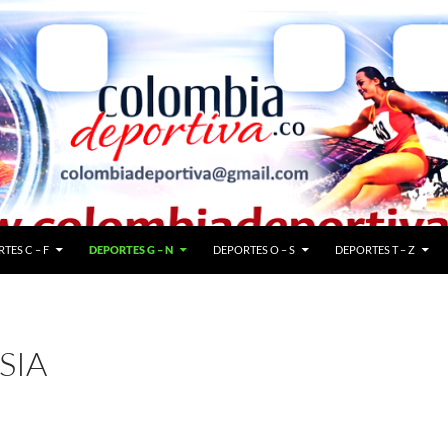
TES C – F
DEPORTES G – N
DEPORTES O – S
DEPORTES T – Z
SIA