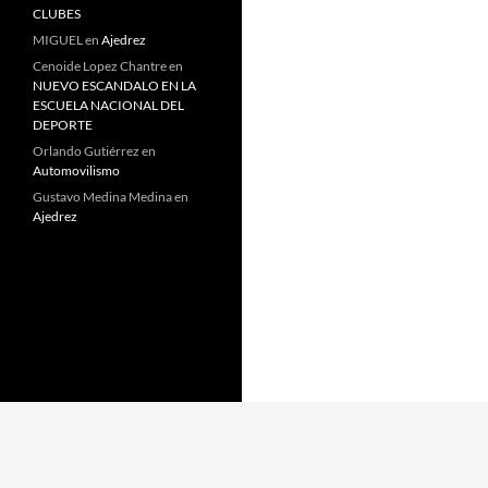
CLUBES
MIGUEL
en
Ajedrez
Cenoide Lopez Chantre
en
NUEVO ESCANDALO EN LA
ESCUELA NACIONAL DEL
DEPORTE
Orlando Gutiérrez
en
Automovilismo
Gustavo Medina Medina
en
Ajedrez