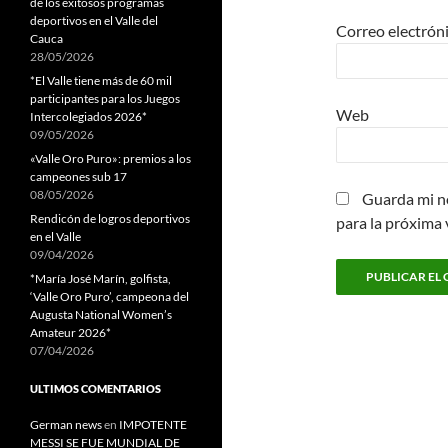
de los exitosos programas
deportivos en el Valle del
Correo electrón
Cauca
28/05/2026
*El Valle tiene más de 60 mil
participantes para los Juegos
Web
Intercolegiados 2026*
09/05/2026
«Valle Oro Puro»: premios a los
campeones sub 17
08/05/2026
Guarda mi n
Rendicón de logros deportivos
para la próxima
en el Valle
09/04/2026
*María José Marín, golfista,
‘Valle Oro Puro’, campeona del
Augusta National Women’s
Amateur 2026*
07/04/2026
ULTIMOS COMENTARIOS
German news
en
IMPOTENTE
MESSI SE FUE MUNDIAL DE