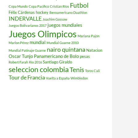
Futbol
Copa Mundo
Copa Pacifico
Cristian Ríos
Félix Cárdenas
hockey
Iberoamericano Duathlon
INDERVALLE
Joachim Gossow
juegos mundiales
Juegos Bolivarianos 2017
Juegos Olimpicos
Mariana Pajón
mundial
Marlon Pérez
Mundial Guarne 2010
nairo quintana
Natacion
Mundial Patinaje Guarne
Oscar Tunjo
Panamericano de Bolo
pesas
Santiago Giraldo
Robert Farah
Río 2016
seleccion colombia
Tenis
Toros Cali
Tour de Francia
Vuelta a España
Wimbledon