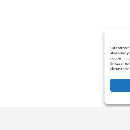
Para ofrecer 
almacenar y/o
nos permitir
únicas en est
ciertas carac