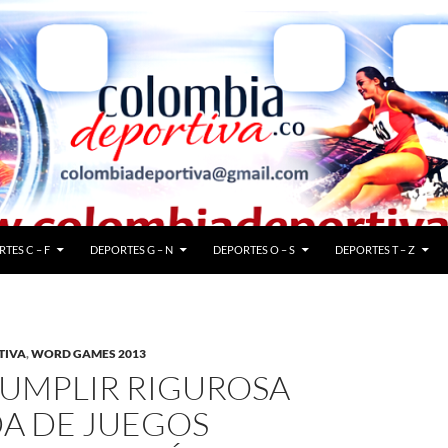
TES C – F
DEPORTES G – N
DEPORTES O – S
DEPORTES T – Z
TIVA
,
WORD GAMES 2013
CUMPLIR RIGUROSA
A DE JUEGOS