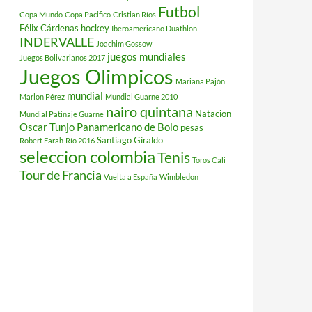
Futbol
Copa Mundo
Copa Pacifico
Cristian Ríos
Félix Cárdenas
hockey
Iberoamericano Duathlon
INDERVALLE
Joachim Gossow
juegos mundiales
Juegos Bolivarianos 2017
Juegos Olimpicos
Mariana Pajón
mundial
Marlon Pérez
Mundial Guarne 2010
nairo quintana
Natacion
Mundial Patinaje Guarne
Oscar Tunjo
Panamericano de Bolo
pesas
Santiago Giraldo
Robert Farah
Río 2016
seleccion colombia
Tenis
Toros Cali
Tour de Francia
Vuelta a España
Wimbledon