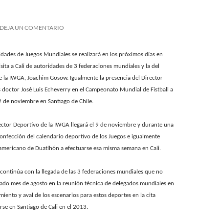
DEJA UN COMENTARIO
idades de Juegos Mundiales se realizará en los próximos días en
isita a Cali de autoridades de 3 federaciones mundiales y la del
e la IWGA, Joachim Gosow. Igualmente la presencia del Director
s doctor José Luis Echeverry en el Campeonato Mundial de Fistball a
22 de noviembre en Santiago de Chile.
ctor Deportivo de la IWGA llegará el 9 de noviembre y durante una
onfección del calendario deportivo de los Juegos e igualmente
mericano de Duatlhón a efectuarse esa misma semana en Cali.
 continúa con la llegada de las 3 federaciones mundiales que no
sado mes de agosto en la reunión técnica de delegados mundiales en
iento y aval de los escenarios para estos deportes en la cita
rse en Santiago de Cali en el 2013.