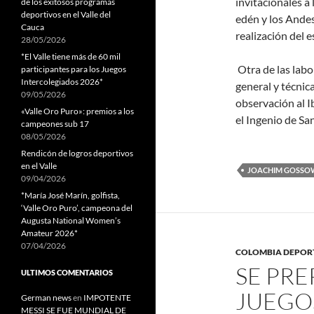
invitacionales a 
de los exitosos programas
deportivos en el Valle del
edén y los Ande
Cauca
realización del e
28/05/2026
*El Valle tiene más de 60 mil
Otra de las labo
participantes para los Juegos
Intercolegiados 2026*
general y técnica
09/05/2026
observación al I
«Valle Oro Puro»: premios a los
el Ingenio de Sa
campeones sub 17
08/05/2026
Rendicón de logros deportivos
en el Valle
JOACHIM GOSSO
09/04/2026
*María José Marín, golfista,
‘Valle Oro Puro’, campeona del
Augusta National Women’s
Amateur 2026*
07/04/2026
COLOMBIA DEPOR
SE PR
ULTIMOS COMENTARIOS
JUEGO
German news
en
IMPOTENTE
MESSI SE FUE MUNDIAL DE