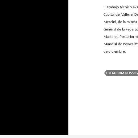
El trabajo técnico av
Capital del Valle, el
Mearini, de la misma
General de la Federa
Martinet. Posteriorme
Mundial de Powerlift
de diciembre.
JOACHIM GOSSO