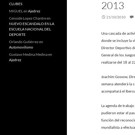
2013
CLUBES
MIGUEL
en
Ajedrez
21/10/2010
Cenoide Lopez Chantre
en
NUEVO ESCANDALO EN LA
ESCUELA NACIONAL DEL
Una cascada de activ
DEPORTE
donde se incluye la v
Orlando Gutiérrez
en
Automovilismo
Director Deportivo d
Gustavo Medina Medina
en
General de los Juego
Ajedrez
realizarse del 18 al 
Joachim Gossow, Dire
semana atenderá la c
acompañará el Iberoa
La agenda de trabajo
pudieron estar el pa
función del reconocim
mundialista a efectua