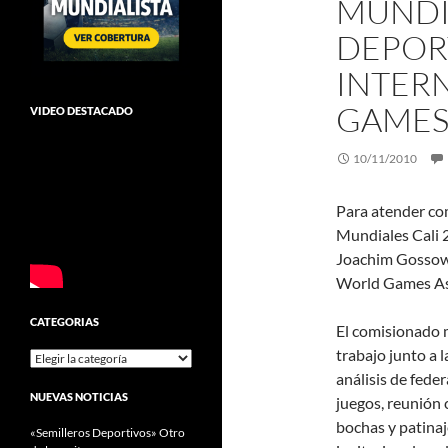
MUNDI
DEPOR
INTER
GAMES
VIDEO DESTACADO
10/11/2010
Para atender co
Mundiales Cali 2
Joachim Gossow,
World Games As
CATEGORIAS
El comisionado 
trabajo junto a l
Categorias
análisis de fede
NUEVAS NOTICIAS
juegos, reunión 
bochas y patinaj
«Semilleros Deportivos» Otro