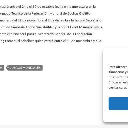
anzará entre el 24 y el 30 de octubre fecha en la que estará en la
 Delegado Técnico de la Federación Mundial de Bochas Giulitto
 manera del 29 de noviembre al 2 de diciembre lo hará el Secretario
ción de Gimnasia André Gueisbuhler y la Sport Event Manager Sylvia
nte el turno será para el Secretario General de la Federación
ing Enmanuel Scheiber quien estará entre el 30 de noviembre y el 3
Para ofrecer 
W
JUEGOS MUNDIALES
almacenar y/o
nos permitir
únicas en est
ciertas carac