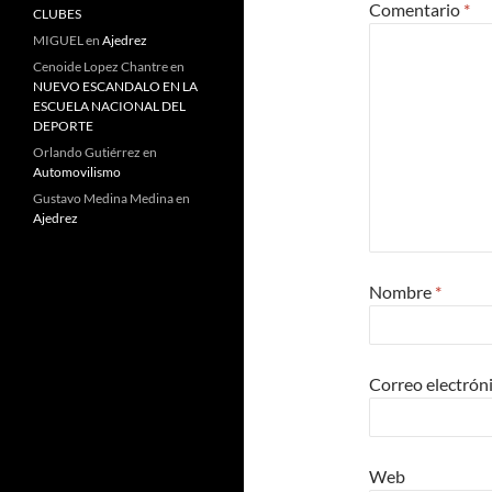
Comentario
*
CLUBES
MIGUEL
en
Ajedrez
Cenoide Lopez Chantre
en
NUEVO ESCANDALO EN LA
ESCUELA NACIONAL DEL
DEPORTE
Orlando Gutiérrez
en
Automovilismo
Gustavo Medina Medina
en
Ajedrez
Nombre
*
Correo electrón
Web