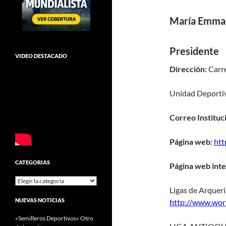
María Emma 
Presidente
VIDEO DESTACADO
Dirección:
Carr
Unidad Deportiv
Correo Instituc
Página web:
htt
CATEGORIAS
Página web inte
Categorias
Ligas de Arquer
NUEVAS NOTICIAS
http://www.wor
«Semilleros Deportivos» Otro