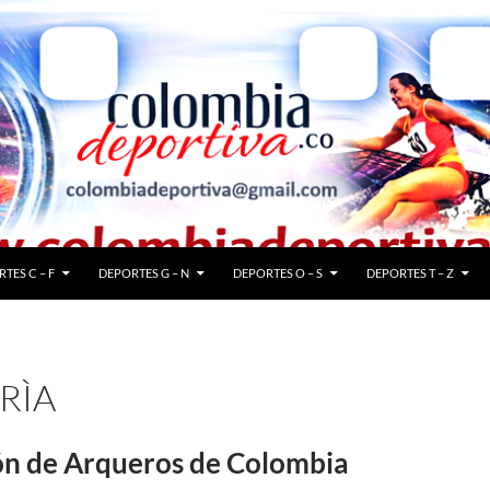
TES C – F
DEPORTES G – N
DEPORTES O – S
DEPORTES T – Z
RÌA
ón de Arqueros de Colombia