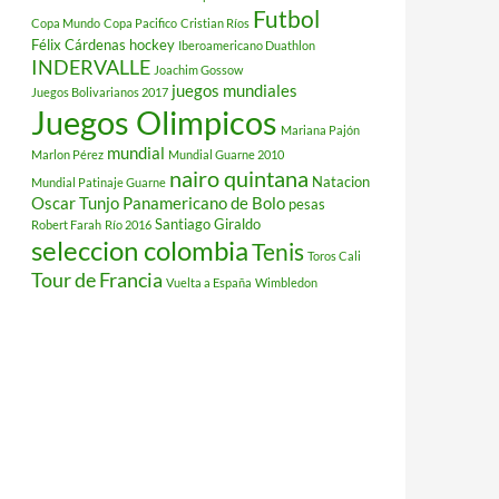
Futbol
Copa Mundo
Copa Pacifico
Cristian Ríos
Félix Cárdenas
hockey
Iberoamericano Duathlon
INDERVALLE
Joachim Gossow
juegos mundiales
Juegos Bolivarianos 2017
Juegos Olimpicos
Mariana Pajón
mundial
Marlon Pérez
Mundial Guarne 2010
nairo quintana
Natacion
Mundial Patinaje Guarne
Oscar Tunjo
Panamericano de Bolo
pesas
Santiago Giraldo
Robert Farah
Río 2016
seleccion colombia
Tenis
Toros Cali
Tour de Francia
Vuelta a España
Wimbledon