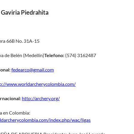
Gaviria Piedrahita
era 66B No. 31A-15
a de Belén (Medellín)
Telefono:
(574) 3162487
ional:
fedearco@gmail.com
p://www.worldarcherycolombia.com/
rnacional:
http://archery.org/
ía en Colombia:
ldarcherycolombia.com/index.php/wac/ligas