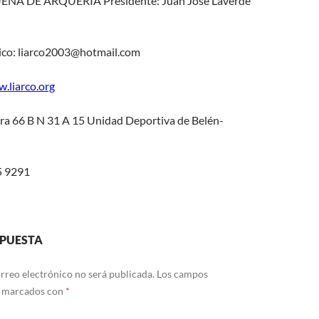
ÑA DE ARQUERIA Presidente: Juan José Laverde
ico: liarco2003@hotmail.com
.liarco.org
era 66 B N 31 A 15 Unidad Deportiva de Belén-
5 9291
SPUESTA
rreo electrónico no será publicada.
Los campos
n marcados con
*