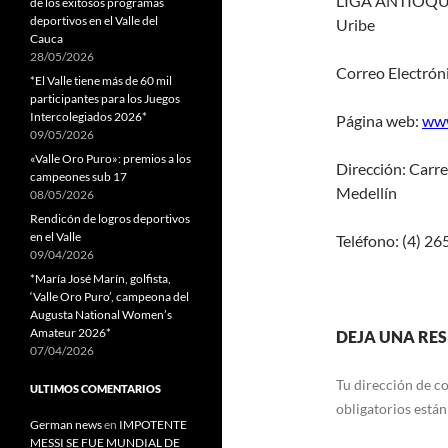
LIGA ANTIOQUE
de los exitosos programas
deportivos en el Valle del
Uribe
Cauca
28/05/2026
Correo Electrón
*El Valle tiene más de 60 mil
participantes para los Juegos
Intercolegiados 2026*
Página web:
www
09/05/2026
«Valle Oro Puro»: premios a los
Dirección: Carr
campeones sub 17
Medellín
08/05/2026
Rendicón de logros deportivos
en el Valle
Teléfono: (4) 26
09/04/2026
*María José Marín, golfista,
‘Valle Oro Puro’, campeona del
Augusta National Women’s
Amateur 2026*
DEJA UNA RE
07/04/2026
Tu dirección de co
ULTIMOS COMENTARIOS
obligatorios está
German news
en
IMPOTENTE
MESSI SE FUE MUNDIAL DE