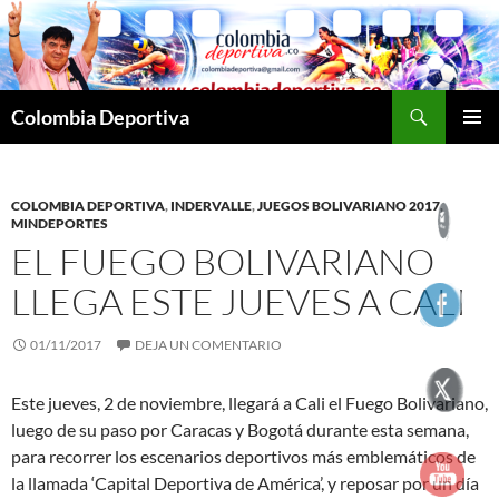
Saltar
al
contenido
Buscar
Colombia Deportiva
MENÚ
PRINCI
COLOMBIA DEPORTIVA
,
INDERVALLE
,
JUEGOS BOLIVARIANO 2017
,
MINDEPORTES
EL FUEGO BOLIVARIANO
LLEGA ESTE JUEVES A CALI
01/11/2017
DEJA UN COMENTARIO
Este jueves, 2 de noviembre, llegará a Cali el Fuego Bolivariano,
luego de su paso por Caracas y Bogotá durante esta semana,
para recorrer los escenarios deportivos más emblemáticos de
la llamada ‘Capital Deportiva de América’, y reposar por un día