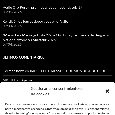
«Valle Oro Puro»: premios a los campeones sub 17
08/05/2026
Rendicón de logros deportivos en el Valle
09/04/2026
*María José Marín, golfista, ‘Valle Oro Puro’, campeona del Augusta
National Women’s Amateur 2026*
07/04/2026
ULTIMOS COMENTARIOS
German news
en
IMPOTENTE MESSI SE FUE MUNDIAL DE CLUBES
MIGUEL
en
Ajedrez
Gestionar el consentimiento de
Cenoide Lopez Chantre
en
NUEVO ESCANDALO EN LA ESCUELA
NACIONAL DEL DEPORTE
las cookies
Orlando Gutiérrez
en
Automovilismo
Para ofrecer las mejores experiencias, utilizamos tecnologías como las cookies
para almacenar y/o acceder a la información del dispositivo. El consentimiento
Gustavo Medina Medina
en
Ajedrez
de estas tecnologías nos permitirá procesar datos como el comportamiento de