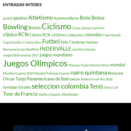
ENTRADAS INTERES
Atletismo
Bolo
Bolos
ajedrez
acord
Automovilismo
Ciclismo
Bowling
Boxeo
Clara Juliana Guerrero
clásico RCN
colombia
Clásico RCN. ciclismo
Coldeportes
Copa Mundo
Futbol
Félix Cárdenas
hockey
Copa Pacifico
Cristian Ríos
INDERVALLE
Iberoamericano Duathlon
Joachim Gossow
juegos mundiales
Juegos Bolivarianos 2017
Juegos Olimpicos
mundial
Mariana Pajón
Marlon Pérez
nairo quintana
Natacion
Mundial Guarne 2010
Mundial Patinaje Guarne
Oscar Tunjo
Panamericano de Bolo
pesas
Robert Farah
Río 2016
seleccion colombia
Tenis
Santiago Giraldo
Toros Cali
Tour de Francia
Vuelta a España
Wimbledon