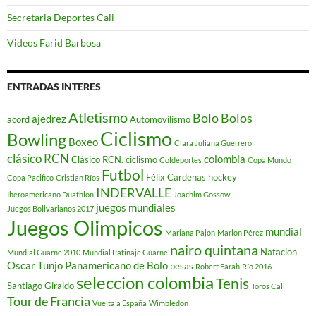
Secretaria Deportes Cali
Videos Farid Barbosa
ENTRADAS INTERES
Atletismo
Bolo
Bolos
ajedrez
acord
Automovilismo
Ciclismo
Bowling
Boxeo
Clara Juliana Guerrero
clásico RCN
colombia
Clásico RCN. ciclismo
Coldeportes
Copa Mundo
Futbol
Félix Cárdenas
hockey
Copa Pacifico
Cristian Ríos
INDERVALLE
Iberoamericano Duathlon
Joachim Gossow
juegos mundiales
Juegos Bolivarianos 2017
Juegos Olimpicos
mundial
Mariana Pajón
Marlon Pérez
nairo quintana
Natacion
Mundial Guarne 2010
Mundial Patinaje Guarne
Oscar Tunjo
Panamericano de Bolo
pesas
Robert Farah
Río 2016
seleccion colombia
Tenis
Santiago Giraldo
Toros Cali
Tour de Francia
Vuelta a España
Wimbledon