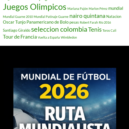
Juegos Olimpicos
mundial
Mariana Pajón
Marlon Pérez
nairo quintana
Natacion
Mundial Guarne 2010
Mundial Patinaje Guarne
Oscar Tunjo
Panamericano de Bolo
pesas
Robert Farah
Río 2016
seleccion colombia
Tenis
Santiago Giraldo
Toros Cali
Tour de Francia
Vuelta a España
Wimbledon