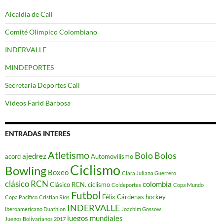
Alcaldía de Cali
Comité Olímpico Colombiano
INDERVALLE
MINDEPORTES
Secretaria Deportes Cali
Videos Farid Barbosa
ENTRADAS INTERES
Atletismo
Bolo
Bolos
ajedrez
acord
Automovilismo
Ciclismo
Bowling
Boxeo
Clara Juliana Guerrero
clásico RCN
colombia
Clásico RCN. ciclismo
Coldeportes
Copa Mundo
Futbol
Félix Cárdenas
hockey
Copa Pacifico
Cristian Ríos
INDERVALLE
Iberoamericano Duathlon
Joachim Gossow
juegos mundiales
Juegos Bolivarianos 2017