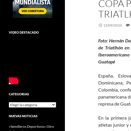
COPA 
TRIAT
13/09/2010
VIDEO DESTACADO
Foto: Hernán Da
de Triatlhón en
Iberoamericano
Guatapé
España, Eslova
Dominicana, Pe
Colombia, confi
CATEGORIAS
panamericana de
represa de Guata
Categorias
NUEVAS NOTICIAS
En la primera j
atletas junior y
«Semilleros Deportivos» Otro