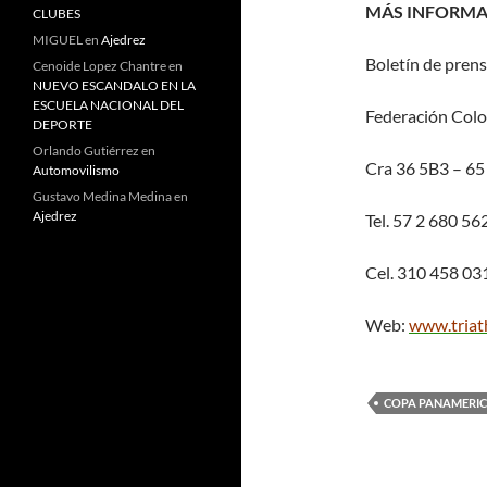
MÁS INFORM
CLUBES
MIGUEL
en
Ajedrez
Boletín de pren
Cenoide Lopez Chantre
en
NUEVO ESCANDALO EN LA
ESCUELA NACIONAL DEL
Federación Colo
DEPORTE
Orlando Gutiérrez
en
Cra 36 5B3 – 65 
Automovilismo
Gustavo Medina Medina
en
Ajedrez
Tel. 57 2 680 56
Cel. 310 458 03
Web:
w
ww.triat
COPA PANAMERI