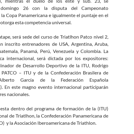
e, mientras el duelo de los élite y sub. 23, se
l domingo 26 con la disputa del Campeonato
 la Copa Panamericana e igualmente el puntaje en el
 otorga esta competencia universal.
ape, será sede del curso de Triatlhon Patco nivel 2,
n inscrito entrenadores de USA, Argentina, Aruba,
Guatemala, Panamá, Perú, Venezuela y Colombia. La
ca internacional, será dictada por los expositores:
inador de Desarrollo Deportivo de la ITU, Rodrigo
o PATCO – ITU y de la Confederación Brasilera de
lberto García de la Federación Española
). En este magno evento internacional participarán
res nacionales.
 esta dentro del programa de formación de la (ITU)
onal de Triatlhon, la Confederación Panamericana de
) y la Asociación Iberoamericana de Triathlon.