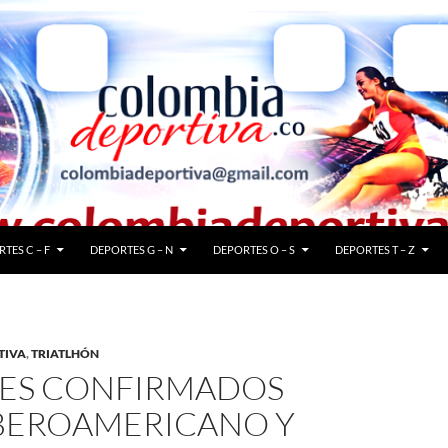
TES C – F
DEPORTES G – N
DEPORTES O – S
DEPORTES T – Z
TIVA
,
TRIATLHÓN
ÍSES CONFIRMADOS
IBEROAMERICANO Y