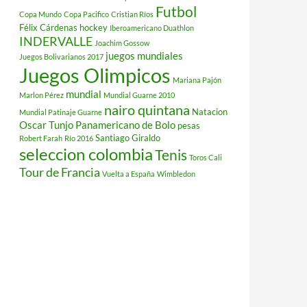
Futbol
Copa Mundo
Copa Pacifico
Cristian Ríos
Félix Cárdenas
hockey
Iberoamericano Duathlon
INDERVALLE
Joachim Gossow
juegos mundiales
Juegos Bolivarianos 2017
Juegos Olimpicos
Mariana Pajón
mundial
Marlon Pérez
Mundial Guarne 2010
nairo quintana
Natacion
Mundial Patinaje Guarne
Oscar Tunjo
Panamericano de Bolo
pesas
Santiago Giraldo
Robert Farah
Río 2016
seleccion colombia
Tenis
Toros Cali
Tour de Francia
Vuelta a España
Wimbledon