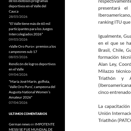
respectivament
de los exitosos programas
deportivos en el Valle del
presentará e
Cauca
Iberoamericano,
28/05/2026
ranking ITU que
*El Valle tiene más de 60 mil
participantes para los Juegos
Intercolegiados 2026*
Igualmente, Guat
09/05/2026
en el que se ha
«Valle Oro Puro»: premios a los
Brasil, Chile, 
campeones sub 17
formación técni
08/05/2026
Alan Ley, Coord
Rendicón de logros deportivos
en el Valle
Milazzo técnic
09/04/2026
Triathón y A
*María José Marín, golfista,
(Iberoamericana
‘Valle Oro Puro’, campeona del
cinco entrenado
Augusta National Women’s
Amateur 2026*
07/04/2026
La capacitación
Unión Internaci
ULTIMOS COMENTARIOS
Triatlhón (PATCO
German news
en
IMPOTENTE
MESSI SE FUE MUNDIAL DE