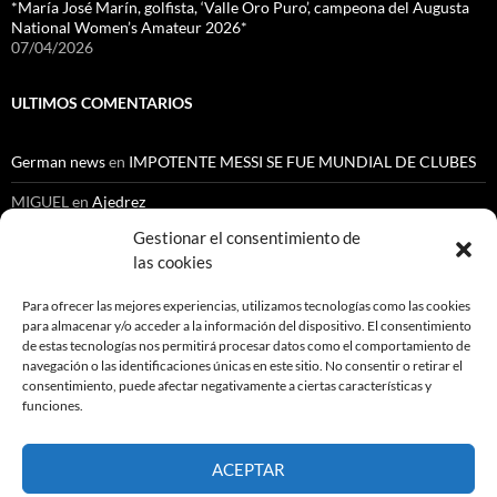
*María José Marín, golfista, ‘Valle Oro Puro’, campeona del Augusta
National Women’s Amateur 2026*
07/04/2026
ULTIMOS COMENTARIOS
German news
en
IMPOTENTE MESSI SE FUE MUNDIAL DE CLUBES
MIGUEL
en
Ajedrez
Gestionar el consentimiento de
Cenoide Lopez Chantre
en
NUEVO ESCANDALO EN LA ESCUELA
NACIONAL DEL DEPORTE
las cookies
Orlando Gutiérrez
en
Automovilismo
Para ofrecer las mejores experiencias, utilizamos tecnologías como las cookies
para almacenar y/o acceder a la información del dispositivo. El consentimiento
Gustavo Medina Medina
en
Ajedrez
de estas tecnologías nos permitirá procesar datos como el comportamiento de
navegación o las identificaciones únicas en este sitio. No consentir o retirar el
consentimiento, puede afectar negativamente a ciertas características y
funciones.
Buscar:
ACEPTAR