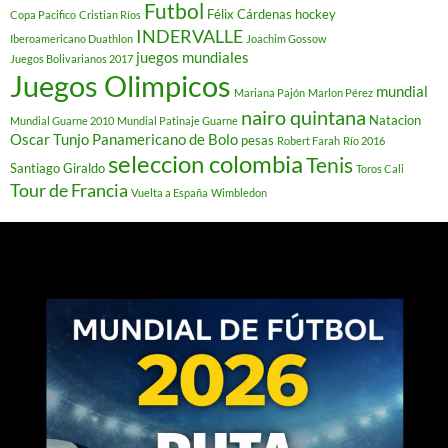
Futbol
Félix Cárdenas
hockey
Copa Pacifico
Cristian Ríos
INDERVALLE
Iberoamericano Duathlon
Joachim Gossow
juegos mundiales
Juegos Bolivarianos 2017
Juegos Olimpicos
mundial
Mariana Pajón
Marlon Pérez
nairo quintana
Natacion
Mundial Guarne 2010
Mundial Patinaje Guarne
Oscar Tunjo
Panamericano de Bolo
pesas
Robert Farah
Río 2016
seleccion colombia
Tenis
Santiago Giraldo
Toros Cali
Tour de Francia
Vuelta a España
Wimbledon