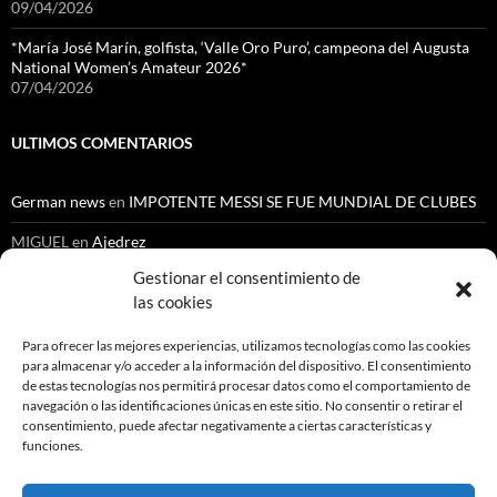
09/04/2026
*María José Marín, golfista, ‘Valle Oro Puro’, campeona del Augusta
National Women’s Amateur 2026*
07/04/2026
ULTIMOS COMENTARIOS
German news
en
IMPOTENTE MESSI SE FUE MUNDIAL DE CLUBES
MIGUEL
en
Ajedrez
Gestionar el consentimiento de
Cenoide Lopez Chantre
en
NUEVO ESCANDALO EN LA ESCUELA
NACIONAL DEL DEPORTE
las cookies
Orlando Gutiérrez
en
Automovilismo
Para ofrecer las mejores experiencias, utilizamos tecnologías como las cookies
para almacenar y/o acceder a la información del dispositivo. El consentimiento
Gustavo Medina Medina
en
Ajedrez
de estas tecnologías nos permitirá procesar datos como el comportamiento de
navegación o las identificaciones únicas en este sitio. No consentir o retirar el
consentimiento, puede afectar negativamente a ciertas características y
funciones.
Buscar: