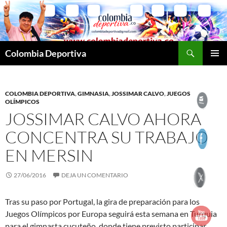
Saltar
al
contenido
Buscar
Colombia Deportiva
MENÚ
PRINCI
COLOMBIA DEPORTIVA
,
GIMNASIA
,
JOSSIMAR CALVO
,
JUEGOS
OLÍMPICOS
JOSSIMAR CALVO AHORA
CONCENTRA SU TRABAJO
EN MERSIN
27/06/2016
DEJA UN COMENTARIO
Tras su paso por Portugal, la gira de preparación para los
Juegos Olímpicos por Europa seguirá esta semana en Turquia
para el gimnasta cucuteño, donde tiene previsto participar