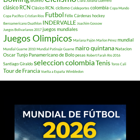
Clara Juliana Guerrero
clásico RCN
colombia
Clásico RCN. ciclismo
Coldeportes
Copa Mundo
Futbol
Félix Cárdenas
hockey
Copa Pacifico
Cristian Ríos
INDERVALLE
Iberoamericano Duathlon
Joachim Gossow
juegos mundiales
Juegos Bolivarianos 2017
Juegos Olimpicos
mundial
Mariana Pajón
Marlon Pérez
nairo quintana
Natacion
Mundial Guarne 2010
Mundial Patinaje Guarne
Oscar Tunjo
Panamericano de Bolo
pesas
Robert Farah
Río 2016
seleccion colombia
Tenis
Santiago Giraldo
Toros Cali
Tour de Francia
Vuelta a España
Wimbledon