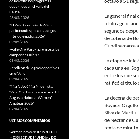
octavo a 51 seg
de los exitosos programas
deportivos en el Valle del
Cauca
La general final
28/05/2026
titulo agenciand
*El Valle tiene más de 60 mil
segundos despué
participantes para los Juegos
Intercolegiados 2026*
de Lotería de Bo
09/05/2026
Cundinamarca a 1
«Valle Oro Puro»: premios a los
campeones sub 17
La etapa se inic
08/05/2026
cada una en Sog
Rendicón de logros deportivos
en el Valle
entre los que se
09/04/2026
ratificó el titulo
*María José Marín, golfista,
‘Valle Oro Puro’, campeona del
La decena de pe
Augusta National Women’s
Amateur 2026*
Boyacá Orgullo 
07/04/2026
Silva de Martiluj
de Néctar de Cu
ULTIMOS COMENTARIOS
renta de minuto 
German news
en
IMPOTENTE
MESSI SE FUE MUNDIAL DE