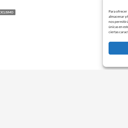
Para ofrecer 
CICLISMO
almacenar y/o
nos permitir
únicas en est
ciertas carac