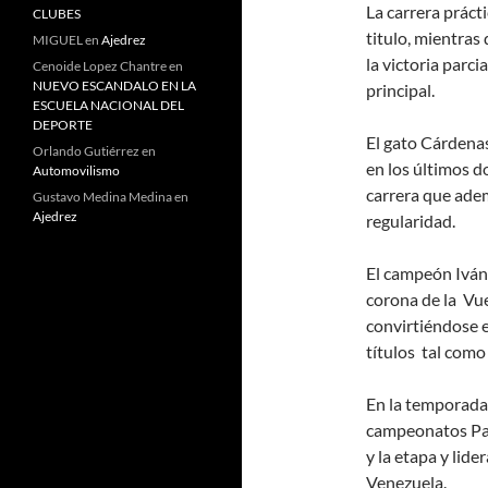
La carrera práct
CLUBES
titulo, mientras
MIGUEL
en
Ajedrez
la victoria parc
Cenoide Lopez Chantre
en
NUEVO ESCANDALO EN LA
principal.
ESCUELA NACIONAL DEL
DEPORTE
El gato Cárdenas
Orlando Gutiérrez
en
en los últimos d
Automovilismo
carrera que ade
Gustavo Medina Medina
en
Ajedrez
regularidad.
El campeón Iván
corona de la Vue
convirtiéndose 
títulos tal como
En la temporada 
campeonatos Pan
y la etapa y lid
Venezuela.