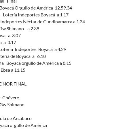
ual Final
Boyacá Orgullo de América 12.59.34
 Lotería Indeportes Boyacá a 1.17
Indeportes Néctar de Cundinamarca a 1.34
Gw Shimano a 2.39
bsa a 3.07
a a 3.17
Lotería Indeportes Boyacá a 4.29
tería de Boyacá a 6.18
a Boyacá orgullo de América a 8.15
Ebsa a 11.15
ONOR FINAL
r Chévere
 Gw Shimano
ldía de Arcabuco
acá orgullo de América