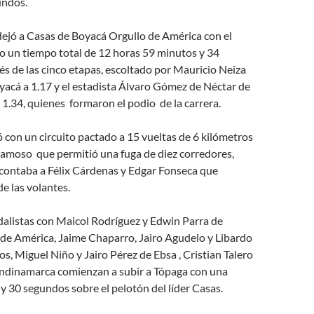
undos.
 dejó a Casas de Boyacá Orgullo de América con el
o un tiempo total de 12 horas 59 minutos y 34
s de las cinco etapas, escoltado por Mauricio Neiza
yacá a 1.17 y el estadista Álvaro Gómez de Néctar de
.34, quienes formaron el podio de la carrera.
ió con un circuito pactado a 15 vueltas de 6 kilómetros
amoso que permitió una fuga de diez corredores,
 contaba a Félix Cárdenas y Edgar Fonseca que
 de las volantes.
dalistas con Maicol Rodríguez y Edwin Parra de
de América, Jaime Chaparro, Jairo Agudelo y Libardo
os, Miguel Niño y Jairo Pérez de Ebsa , Cristian Talero
ndinamarca comienzan a subir a Tópaga con una
y 30 segundos sobre el pelotón del líder Casas.