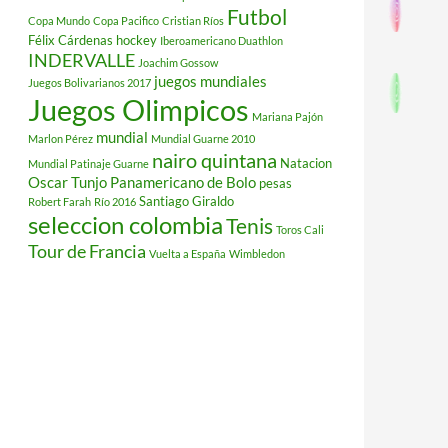
Futbol
Copa Mundo
Copa Pacifico
Cristian Ríos
Félix Cárdenas
hockey
Iberoamericano Duathlon
INDERVALLE
Joachim Gossow
juegos mundiales
Juegos Bolivarianos 2017
Juegos Olimpicos
Mariana Pajón
mundial
Marlon Pérez
Mundial Guarne 2010
nairo quintana
Natacion
Mundial Patinaje Guarne
Oscar Tunjo
Panamericano de Bolo
pesas
Santiago Giraldo
Robert Farah
Río 2016
seleccion colombia
Tenis
Toros Cali
Tour de Francia
Vuelta a España
Wimbledon