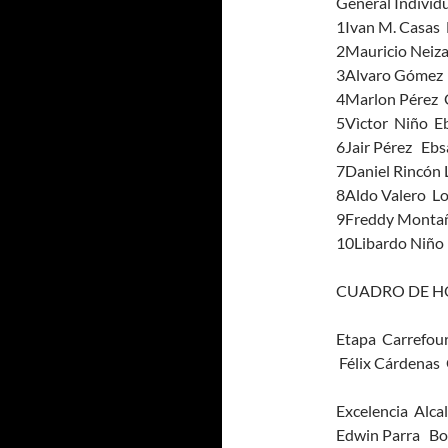
General Individ
1Ivan M. Casas 
2Mauricio Neiza
3Alvaro Gómez 
4Marlon Pérez 
5Vìctor Niño E
6Jair Pérez Ebs
7Daniel Rincón 
8Aldo Valero Lo
9Freddy Montañ
10Libardo Niño 
CUADRO DE H
Etapa Carrefou
Félix Cárdenas
Excelencia Alca
Edwin Parra Boy