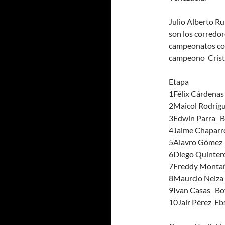
Julio Alberto Ru
son los corredo
campeonatos con
campeono Crist
Etapa
1Félix Cárdenas
2Maicol Rodrígu
3Edwin Parra B
4Jaime Chaparr
5Alavro Gómez 
6Diego Quinter
7Freddy Montañ
8Maurcio Neiza 
9Ivan Casas Boy
10Jair Pérez Eb