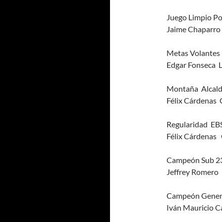
Juego Limpio Po
Jaime Chaparro
Metas Volantes 
Edgar Fonseca L
Montaña Alcald
Félix Cárdenas
Regularidad EB
Félix Cárdenas
Campeón Sub 23
Jeffrey Romero 
Campeón Gener
Iván Mauricio C