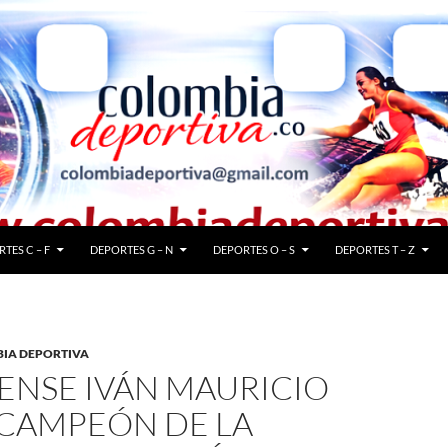
TES C – F
DEPORTES G – N
DEPORTES O – S
DEPORTES T – Z
IA DEPORTIVA
ENSE IVÁN MAURICIO
 CAMPEÓN DE LA