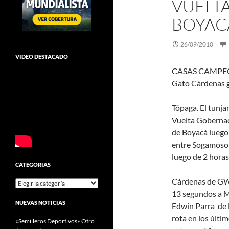
VUELT
BOYAC
26/09/2010
VIDEO DESTACADO
CASAS CAMPE
Gato Cárdenas g
Tópaga. El tunj
Vuelta Gobernac
de Boyacá luego
entre Sogamoso 
luego de 2 hora
CATEGORIAS
Cárdenas de GW 
Categorias
13 segundos a M
NUEVAS NOTICIAS
Edwin Parra de l
rota en los últi
«Semilleros Deportivos» Otro