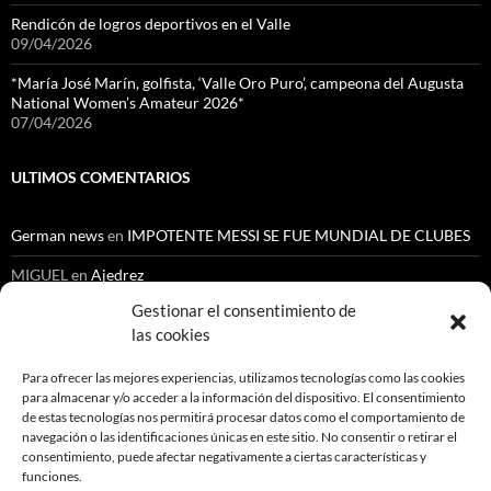
Rendicón de logros deportivos en el Valle
09/04/2026
*María José Marín, golfista, ‘Valle Oro Puro’, campeona del Augusta
National Women’s Amateur 2026*
07/04/2026
ULTIMOS COMENTARIOS
German news
en
IMPOTENTE MESSI SE FUE MUNDIAL DE CLUBES
MIGUEL
en
Ajedrez
Gestionar el consentimiento de
Cenoide Lopez Chantre
en
NUEVO ESCANDALO EN LA ESCUELA
NACIONAL DEL DEPORTE
las cookies
Orlando Gutiérrez
en
Automovilismo
Para ofrecer las mejores experiencias, utilizamos tecnologías como las cookies
para almacenar y/o acceder a la información del dispositivo. El consentimiento
Gustavo Medina Medina
en
Ajedrez
de estas tecnologías nos permitirá procesar datos como el comportamiento de
navegación o las identificaciones únicas en este sitio. No consentir o retirar el
consentimiento, puede afectar negativamente a ciertas características y
funciones.