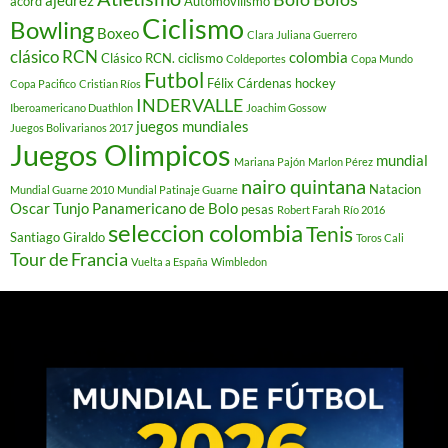
acord
Automovilismo
Ciclismo
Bowling
Boxeo
Clara Juliana Guerrero
clásico RCN
colombia
Clásico RCN. ciclismo
Coldeportes
Copa Mundo
Futbol
Félix Cárdenas
hockey
Copa Pacifico
Cristian Ríos
INDERVALLE
Iberoamericano Duathlon
Joachim Gossow
juegos mundiales
Juegos Bolivarianos 2017
Juegos Olimpicos
mundial
Mariana Pajón
Marlon Pérez
nairo quintana
Natacion
Mundial Guarne 2010
Mundial Patinaje Guarne
Oscar Tunjo
Panamericano de Bolo
pesas
Robert Farah
Río 2016
seleccion colombia
Tenis
Santiago Giraldo
Toros Cali
Tour de Francia
Vuelta a España
Wimbledon