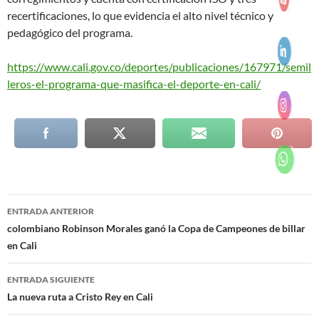
recertificaciones, lo que evidencia el alto nivel técnico y
pedagógico del programa.
https://www.cali.gov.co/deportes/publicaciones/167971/semil
leros-el-programa-que-masifica-el-deporte-en-cali/
Navegación
ENTRADA ANTERIOR
de
colombiano Robinson Morales ganó la Copa de Campeones de billar
en Cali
entradas
ENTRADA SIGUIENTE
La nueva ruta a Cristo Rey en Cali