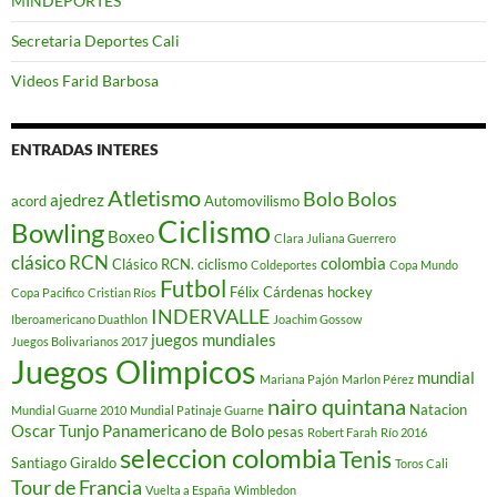
MINDEPORTES
Secretaria Deportes Cali
Videos Farid Barbosa
ENTRADAS INTERES
Atletismo
Bolo
Bolos
ajedrez
acord
Automovilismo
Ciclismo
Bowling
Boxeo
Clara Juliana Guerrero
clásico RCN
colombia
Clásico RCN. ciclismo
Coldeportes
Copa Mundo
Futbol
Félix Cárdenas
hockey
Copa Pacifico
Cristian Ríos
INDERVALLE
Iberoamericano Duathlon
Joachim Gossow
juegos mundiales
Juegos Bolivarianos 2017
Juegos Olimpicos
mundial
Mariana Pajón
Marlon Pérez
nairo quintana
Natacion
Mundial Guarne 2010
Mundial Patinaje Guarne
Oscar Tunjo
Panamericano de Bolo
pesas
Robert Farah
Río 2016
seleccion colombia
Tenis
Santiago Giraldo
Toros Cali
Tour de Francia
Vuelta a España
Wimbledon