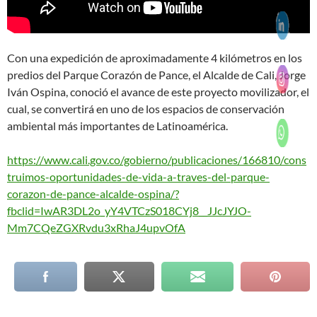
Con una expedición de aproximadamente 4 kilómetros en los
predios del Parque Corazón de Pance, el Alcalde de Cali, Jorge
Iván Ospina, conoció el avance de este proyecto movilizador, el
cual, se convertirá en uno de los espacios de conservación
ambiental más importantes de Latinoamérica.
https://www.cali.gov.co/gobierno/publicaciones/166810/cons
truimos-oportunidades-de-vida-a-traves-del-parque-
corazon-de-pance-alcalde-ospina/?
fbclid=IwAR3DL2o_yY4VTCzS018CYj8__JJcJYJO-
Mm7CQeZGXRvdu3xRhaJ4upvOfA