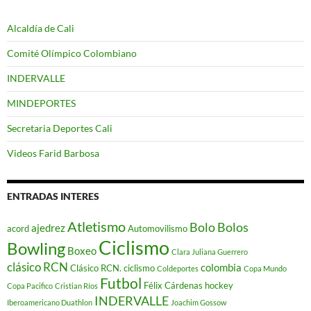
Alcaldía de Cali
Comité Olímpico Colombiano
INDERVALLE
MINDEPORTES
Secretaria Deportes Cali
Videos Farid Barbosa
ENTRADAS INTERES
Atletismo
Bolo
Bolos
ajedrez
acord
Automovilismo
Ciclismo
Bowling
Boxeo
Clara Juliana Guerrero
clásico RCN
colombia
Clásico RCN. ciclismo
Coldeportes
Copa Mundo
Futbol
Félix Cárdenas
hockey
Copa Pacifico
Cristian Ríos
INDERVALLE
Iberoamericano Duathlon
Joachim Gossow