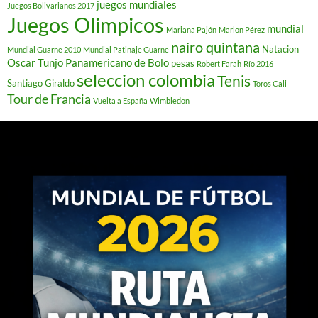
juegos mundiales
Juegos Bolivarianos 2017
Juegos Olimpicos
mundial
Mariana Pajón
Marlon Pérez
nairo quintana
Natacion
Mundial Guarne 2010
Mundial Patinaje Guarne
Oscar Tunjo
Panamericano de Bolo
pesas
Robert Farah
Río 2016
seleccion colombia
Tenis
Santiago Giraldo
Toros Cali
Tour de Francia
Vuelta a España
Wimbledon