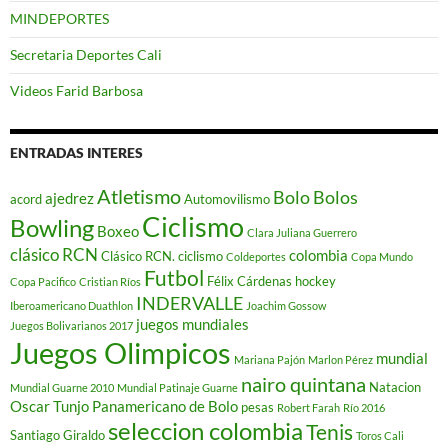
MINDEPORTES
Secretaria Deportes Cali
Videos Farid Barbosa
ENTRADAS INTERES
Atletismo
Bolo
Bolos
ajedrez
acord
Automovilismo
Ciclismo
Bowling
Boxeo
Clara Juliana Guerrero
clásico RCN
colombia
Clásico RCN. ciclismo
Coldeportes
Copa Mundo
Futbol
Félix Cárdenas
hockey
Copa Pacifico
Cristian Ríos
INDERVALLE
Iberoamericano Duathlon
Joachim Gossow
juegos mundiales
Juegos Bolivarianos 2017
Juegos Olimpicos
mundial
Mariana Pajón
Marlon Pérez
nairo quintana
Natacion
Mundial Guarne 2010
Mundial Patinaje Guarne
Oscar Tunjo
Panamericano de Bolo
pesas
Robert Farah
Río 2016
seleccion colombia
Tenis
Santiago Giraldo
Toros Cali