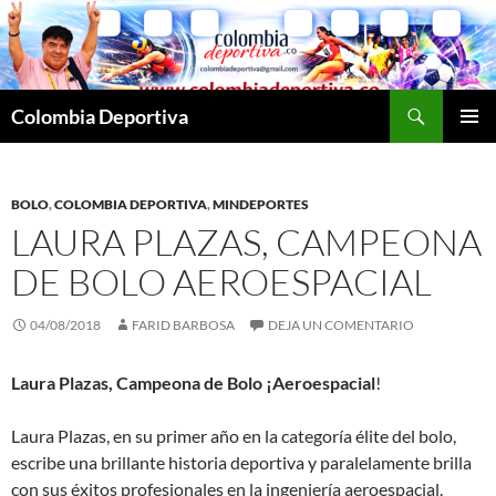
Saltar
al
contenido
Buscar
Colombia Deportiva
MENÚ
PRINCI
BOLO
,
COLOMBIA DEPORTIVA
,
MINDEPORTES
LAURA PLAZAS, CAMPEONA
DE BOLO AEROESPACIAL
04/08/2018
FARID BARBOSA
DEJA UN COMENTARIO
Laura Plazas, Campeona de Bolo ¡Aeroespacial
!
Laura Plazas, en su primer año en la categoría élite del bolo,
escribe una brillante historia deportiva y paralelamente brilla
con sus éxitos profesionales en la ingeniería aeroespacial.