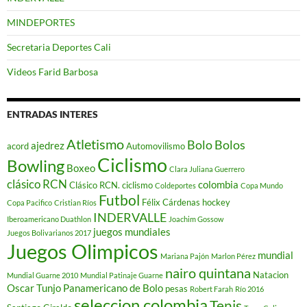
MINDEPORTES
Secretaria Deportes Cali
Videos Farid Barbosa
ENTRADAS INTERES
Atletismo
Bolo
Bolos
ajedrez
acord
Automovilismo
Ciclismo
Bowling
Boxeo
Clara Juliana Guerrero
clásico RCN
colombia
Clásico RCN. ciclismo
Coldeportes
Copa Mundo
Futbol
Félix Cárdenas
hockey
Copa Pacifico
Cristian Ríos
INDERVALLE
Iberoamericano Duathlon
Joachim Gossow
juegos mundiales
Juegos Bolivarianos 2017
Juegos Olimpicos
mundial
Mariana Pajón
Marlon Pérez
nairo quintana
Natacion
Mundial Guarne 2010
Mundial Patinaje Guarne
Oscar Tunjo
Panamericano de Bolo
pesas
Robert Farah
Río 2016
seleccion colombia
Tenis