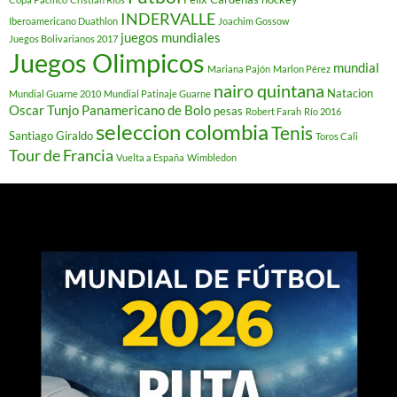
INDERVALLE
Iberoamericano Duathlon
Joachim Gossow
juegos mundiales
Juegos Bolivarianos 2017
Juegos Olimpicos
mundial
Mariana Pajón
Marlon Pérez
nairo quintana
Natacion
Mundial Guarne 2010
Mundial Patinaje Guarne
Oscar Tunjo
Panamericano de Bolo
pesas
Robert Farah
Río 2016
seleccion colombia
Tenis
Santiago Giraldo
Toros Cali
Tour de Francia
Vuelta a España
Wimbledon