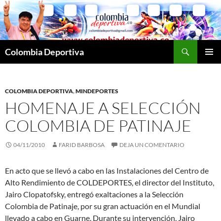
Saltar
al
contenido
Buscar
Colombia Deportiva
MENÚ
PRINCI
COLOMBIA DEPORTIVA
,
MINDEPORTES
HOMENAJE A SELECCIÓN
COLOMBIA DE PATINAJE
04/11/2010
FARID BARBOSA
DEJA UN COMENTARIO
En acto que se llevó a cabo en las Instalaciones del Centro de
Alto Rendimiento de COLDEPORTES, el director del Instituto,
Jairo Clopatofsky, entregó exaltaciones a la Selección
Colombia de Patinaje, por su gran actuación en el Mundial
llevado a cabo en Guarne. Durante su intervención, Jairo