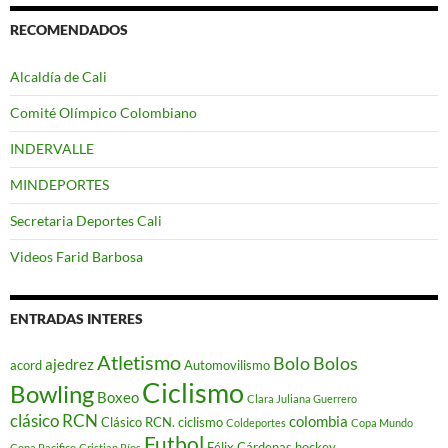
RECOMENDADOS
Alcaldía de Cali
Comité Olímpico Colombiano
INDERVALLE
MINDEPORTES
Secretaria Deportes Cali
Videos Farid Barbosa
ENTRADAS INTERES
Atletismo
Bolo
Bolos
ajedrez
acord
Automovilismo
Ciclismo
Bowling
Boxeo
Clara Juliana Guerrero
clásico RCN
colombia
Clásico RCN. ciclismo
Coldeportes
Copa Mundo
Futbol
Félix Cárdenas
hockey
Copa Pacifico
Cristian Ríos