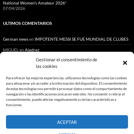
National Women’s Amateur 2026*
07/04/2026
ULTIMOS COMENTARIOS
German news
en
IMPOTENTE MESSI SE FUE MUNDIAL DE CLUBES
MIGUEL
en
Ajedrez
Gestionar el consentimiento de
Cenoide Lopez Chantre
en
NUEVO ESCANDALO EN LA ESCUELA
NACIONAL DEL DEPORTE
las cookies
Orlando Gutiérrez
en
Automovilismo
Para ofrecer las mejores experiencias, utilizamos tecnologías como las cookies
para almacenar y/o acceder a la información del dispositivo. El consentimiento
Gustavo Medina Medina
en
Ajedrez
de estas tecnologías nos permitirá procesar datos como el comportamiento de
navegación o las identificaciones únicas en este sitio. No consentir o retirar el
consentimiento, puede afectar negativamente a ciertas características y
funciones.
Buscar:
ACEPTAR