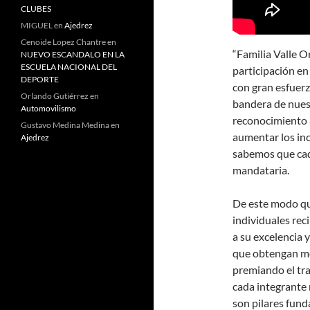
CLUBES
MIGUEL
en
Ajedrez
Cenoide Lopez Chantre
en
“Familia Valle O
NUEVO ESCANDALO EN LA
ESCUELA NACIONAL DEL
participación en
DEPORTE
con gran esfuerzo
Orlando Gutiérrez
en
bandera de nues
Automovilismo
reconocimiento 
Gustavo Medina Medina
en
aumentar los in
Ajedrez
sabemos que cada
mandataria.
De este modo qu
individuales rec
a su excelencia 
que obtengan med
premiando el tra
cada integrante 
son pilares fund