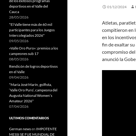
de los exitosos programas
deportivos en el Valle del
01/12/2024
Cauca
28/05/2026
Atletas, paratle
*El Valle tiene más de 60 mil
compitieron en 
participantes para los Juegos
Intercolegiados 2026*
en los incentivo
09/05/2026
fin de exaltar s
«Valle Oro Puro»: premios a los
compromiso del 
campeones sub 17
anunció la Gober
08/05/2026
Rendicón de logros deportivos
en el Valle
09/04/2026
*María José Marín, golfista,
‘Valle Oro Puro’, campeona del
Augusta National Women’s
Amateur 2026*
07/04/2026
ULTIMOS COMENTARIOS
German news
en
IMPOTENTE
MESSI SE FUE MUNDIAL DE