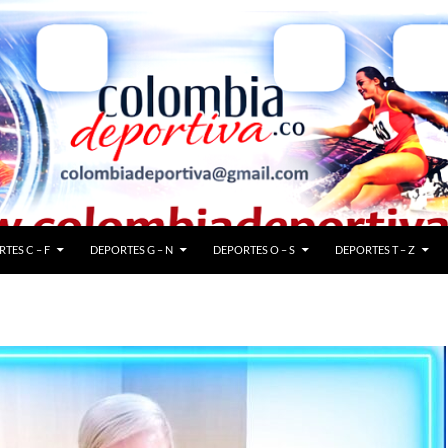
TES C – F
DEPORTES G – N
DEPORTES O – S
DEPORTES T – Z