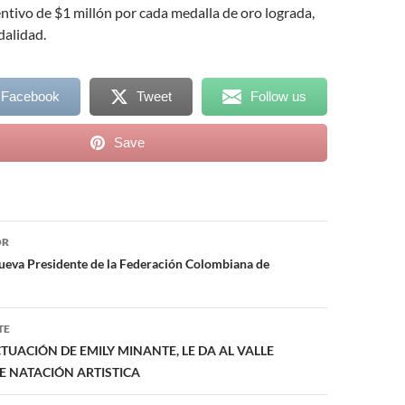
entivo de $1 millón por cada medalla de oro lograda,
dalidad.
 Facebook
Tweet
Follow us
Save
ón
OR
ueva Presidente de la Federación Colombiana de
TE
UACIÓN DE EMILY MINANTE, LE DA AL VALLE
 NATACIÓN ARTISTICA