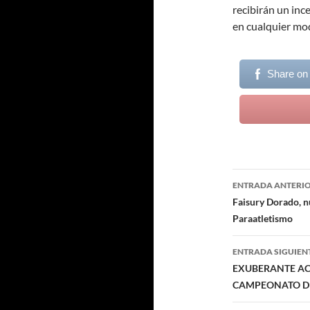
recibirán un inc
en cualquier mo
Share on
Navegaci
ENTRADA ANTERI
de
Faisury Dorado, n
Paraatletismo
entradas
ENTRADA SIGUIEN
EXUBERANTE ACT
CAMPEONATO DE