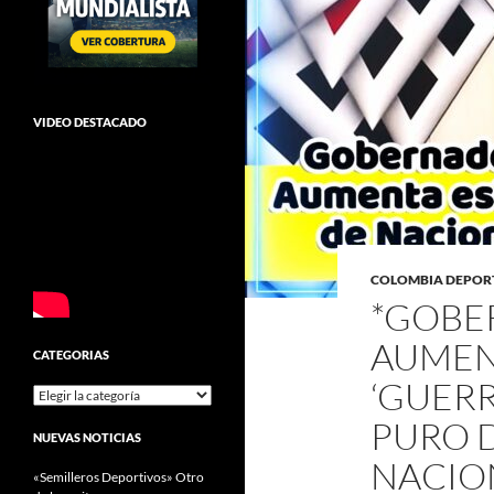
VIDEO DESTACADO
COLOMBIA DEPOR
*GOBE
AUMEN
CATEGORIAS
‘GUERR
Categorias
PURO D
NUEVAS NOTICIAS
NACIO
«Semilleros Deportivos» Otro