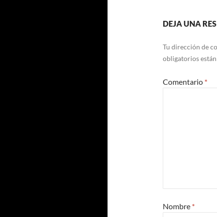
DEJA UNA RE
Tu dirección de co
obligatorios está
Comentario
*
Nombre
*