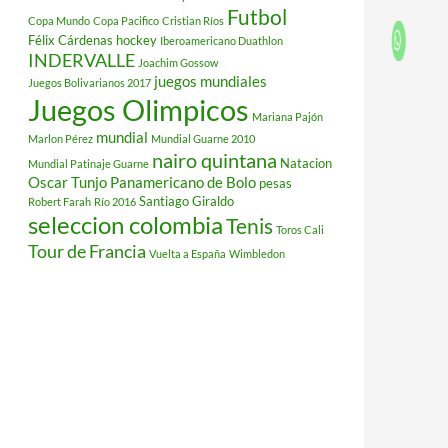
Futbol
Copa Mundo
Copa Pacifico
Cristian Ríos
Félix Cárdenas
hockey
Iberoamericano Duathlon
INDERVALLE
Joachim Gossow
juegos mundiales
Juegos Bolivarianos 2017
Juegos Olimpicos
Mariana Pajón
mundial
Marlon Pérez
Mundial Guarne 2010
nairo quintana
Natacion
Mundial Patinaje Guarne
Oscar Tunjo
Panamericano de Bolo
pesas
Santiago Giraldo
Robert Farah
Río 2016
seleccion colombia
Tenis
Toros Cali
Tour de Francia
Vuelta a España
Wimbledon