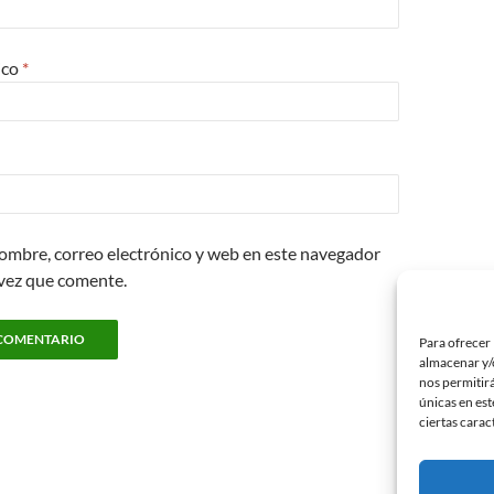
ico
*
ombre, correo electrónico y web en este navegador
 vez que comente.
Para ofrecer 
almacenar y/o
nos permitir
únicas en est
ciertas carac