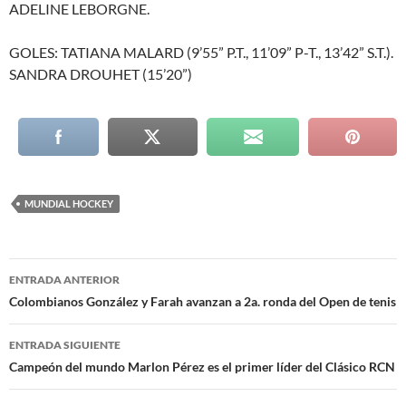
ADELINE LEBORGNE.
GOLES: TATIANA MALARD (9’55” P.T., 11’09” P-T., 13’42” S.T.).
SANDRA DROUHET (15’20”)
MUNDIAL HOCKEY
Navegación
ENTRADA ANTERIOR
de
Colombianos González y Farah avanzan a 2a. ronda del Open de tenis
entradas
ENTRADA SIGUIENTE
Campeón del mundo Marlon Pérez es el primer líder del Clásico RCN