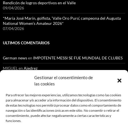
Rendicón de logros deportivos en el Valle
09/04/2026
*María José Marín, golfista, ‘Valle Oro Puro’, campeona del Augusta
National Women’s Amateur 2026*
07/04/2026
ULTIMOS COMENTARIOS
German news
en
IMPOTENTE MESSI SE FUE MUNDIAL DE CLUBES
MIGUEL
en
Ajedrez
Gestionar el consentimiento de
Cenoide Lopez Chantre
en
NUEVO ESCANDALO EN LA ESCUELA
NACIONAL DEL DEPORTE
las cookies
Orlando Gutiérrez
en
Automovilismo
Para ofrecer las mejores experiencias, utilizamos tecnologías como las cookies
para almacenar y/o acceder a la información del dispositivo. El consentimiento
Gustavo Medina Medina
en
Ajedrez
de estas tecnologías nos permitirá procesar datos como el comportamiento de
navegación o las identificaciones únicas en este sitio. No consentir o retirar el
consentimiento, puede afectar negativamente a ciertas características y
funciones.