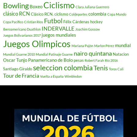
Ciclismo
Bowling
Boxeo
Clara Juliana Guerrero
clásico RCN
colombia
Clásico RCN. ciclismo
Coldeportes
Copa Mundo
Futbol
Félix Cárdenas
hockey
Copa Pacifico
Cristian Ríos
INDERVALLE
Iberoamericano Duathlon
Joachim Gossow
juegos mundiales
Juegos Bolivarianos 2017
Juegos Olimpicos
mundial
Mariana Pajón
Marlon Pérez
nairo quintana
Natacion
Mundial Guarne 2010
Mundial Patinaje Guarne
Oscar Tunjo
Panamericano de Bolo
pesas
Robert Farah
Río 2016
seleccion colombia
Tenis
Santiago Giraldo
Toros Cali
Tour de Francia
Vuelta a España
Wimbledon