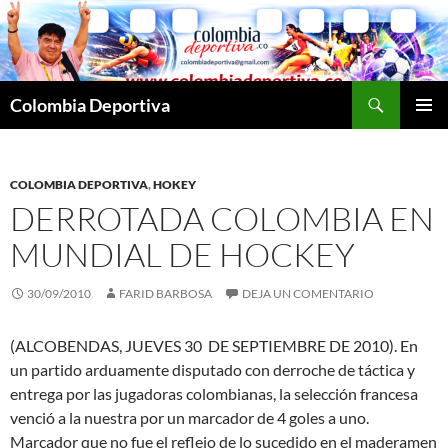
Saltar
al
contenido
Buscar
Colombia Deportiva
MENÚ
PRINCI
COLOMBIA DEPORTIVA
,
HOKEY
DERROTADA COLOMBIA EN
MUNDIAL DE HOCKEY
30/09/2010
FARID BARBOSA
DEJA UN COMENTARIO
(ALCOBENDAS, JUEVES 30 DE SEPTIEMBRE DE 2010). En
un partido arduamente disputado con derroche de táctica y
entrega por las jugadoras colombianas, la selección francesa
venció a la nuestra por un marcador de 4 goles a uno.
Marcador que no fue el reflejo de lo sucedido en el maderamen