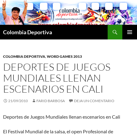
Saltar
al
contenido
Buscar
Colombia Deportiva
MENÚ
PRINCI
COLOMBIA DEPORTIVA
,
WORD GAMES 2013
DEPORTES DE JUEGOS
MUNDIALES LLENAN
ESCENARIOS EN CALI
21/09/2010
FARID BARBOSA
DEJA UN COMENTARIO
Deportes de Juegos Mundiales llenan escenarios en Cali
El Festival Mundial de la salsa, el open Profesional de