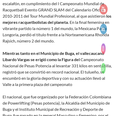
escalafón, en cumplimiento del I Campeonato Mundial de
Racquetball Evento GRAND SLAM del Calendario Oficial
2010-2011 del Tour Mundial Profesional, al que asistieron
los
mejores racquetbolistas del planeta
.
En la final femenina en
vibrante partido la número 1 del mundo, la Mexicana Paola
Longoria, perdió el título frente a la Norteamericana Rhonda
Rajsich, número 2 del mundo.
Mientras tanto en el Municipio de Buga, el vallecaucano
Libardo Vargas se erigió como la Figura del
Campeonato
Nacional de Pesas Potencia al levantar 331 kilos en sentadilla,
registró que se convirtió en record nacional. El tulueño, se
encumbró en la gloria deportiva y con su actuación llevó al
Valle a la primera plaza del campeonato
El nacional, que fue organizado por la Federación Colombiana
de Powerlifting (Pesas potencia), la Alcaldía del Municipio de
Buga y el Instituto Municipal de Recreación y Deporte de
Buga, fue ganado en la general Masculino y Femenino, por el