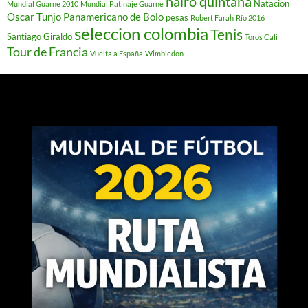
nairo quintana
Natacion
Mundial Guarne 2010
Mundial Patinaje Guarne
Oscar Tunjo
Panamericano de Bolo
pesas
Robert Farah
Río 2016
seleccion colombia
Tenis
Santiago Giraldo
Toros Cali
Tour de Francia
Vuelta a España
Wimbledon