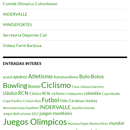
Comité Olímpico Colombiano
INDERVALLE
MINDEPORTES
Secretaria Deportes Cali
Videos Farid Barbosa
ENTRADAS INTERES
Atletismo
Bolo
Bolos
ajedrez
acord
Automovilismo
Ciclismo
Bowling
Boxeo
Clara Juliana Guerrero
clásico RCN
colombia
Clásico RCN. ciclismo
Coldeportes
Copa Mundo
Futbol
Félix Cárdenas
hockey
Copa Pacifico
Cristian Ríos
INDERVALLE
Iberoamericano Duathlon
Joachim Gossow
juegos mundiales
Juegos Bolivarianos 2017
Juegos Olimpicos
mundial
Mariana Pajón
Marlon Pérez