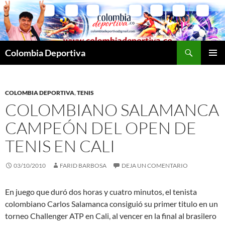
Saltar
al
contenido
Buscar
Colombia Deportiva
MENÚ
PRINCI
COLOMBIA DEPORTIVA
,
TENIS
COLOMBIANO SALAMANCA
CAMPEÓN DEL OPEN DE
TENIS EN CALI
03/10/2010
FARID BARBOSA
DEJA UN COMENTARIO
En juego que duró dos horas y cuatro minutos, el tenista
colombiano Carlos Salamanca consiguió su primer titulo en un
torneo Challenger ATP en Cali, al vencer en la final al brasilero