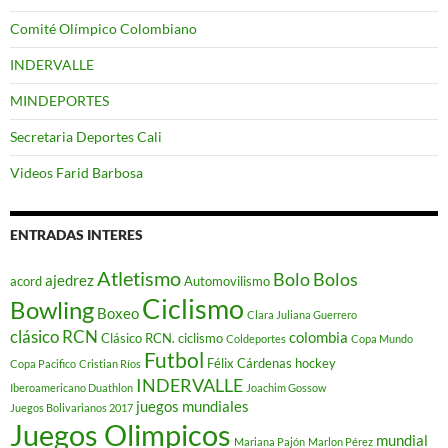
Comité Olímpico Colombiano
INDERVALLE
MINDEPORTES
Secretaria Deportes Cali
Videos Farid Barbosa
ENTRADAS INTERES
Atletismo
Bolo
Bolos
ajedrez
acord
Automovilismo
Ciclismo
Bowling
Boxeo
Clara Juliana Guerrero
clásico RCN
colombia
Clásico RCN. ciclismo
Coldeportes
Copa Mundo
Futbol
Félix Cárdenas
hockey
Copa Pacifico
Cristian Ríos
INDERVALLE
Iberoamericano Duathlon
Joachim Gossow
juegos mundiales
Juegos Bolivarianos 2017
Juegos Olimpicos
mundial
Mariana Pajón
Marlon Pérez