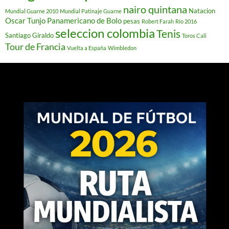
nairo quintana
Natacion
Mundial Guarne 2010
Mundial Patinaje Guarne
Oscar Tunjo
Panamericano de Bolo
pesas
Robert Farah
Río 2016
seleccion colombia
Tenis
Santiago Giraldo
Toros Cali
Tour de Francia
Vuelta a España
Wimbledon