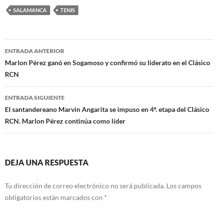
SALAMANCA
TENIS
Navegación
ENTRADA ANTERIOR
de
Marlon Pérez ganó en Sogamoso y confirmó su liderato en el Clásico
RCN
entradas
ENTRADA SIGUIENTE
El santandereano Marvin Angarita se impuso en 4ª. etapa del Clásico
RCN. Marlon Pérez continúa como líder
DEJA UNA RESPUESTA
Tu dirección de correo electrónico no será publicada.
Los campos
obligatorios están marcados con
*