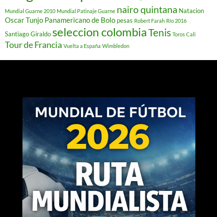
nairo quintana
Natacion
Mundial Guarne 2010
Mundial Patinaje Guarne
Oscar Tunjo
Panamericano de Bolo
pesas
Robert Farah
Río 2016
seleccion colombia
Tenis
Santiago Giraldo
Toros Cali
Tour de Francia
Vuelta a España
Wimbledon