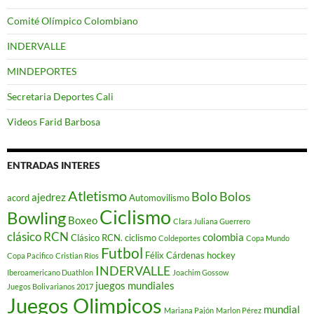
Comité Olímpico Colombiano
INDERVALLE
MINDEPORTES
Secretaria Deportes Cali
Videos Farid Barbosa
ENTRADAS INTERES
Atletismo
Bolo
Bolos
ajedrez
acord
Automovilismo
Ciclismo
Bowling
Boxeo
Clara Juliana Guerrero
clásico RCN
colombia
Clásico RCN. ciclismo
Coldeportes
Copa Mundo
Futbol
Félix Cárdenas
hockey
Copa Pacifico
Cristian Ríos
INDERVALLE
Iberoamericano Duathlon
Joachim Gossow
juegos mundiales
Juegos Bolivarianos 2017
Juegos Olimpicos
mundial
Mariana Pajón
Marlon Pérez