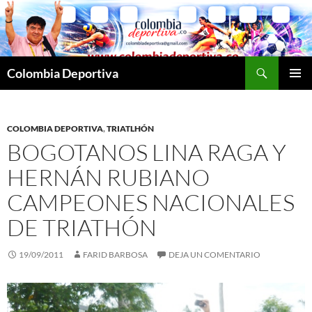
Saltar
al
contenido
Buscar
Colombia Deportiva
MENÚ
PRINCI
COLOMBIA DEPORTIVA
,
TRIATLHÓN
BOGOTANOS LINA RAGA Y
HERNÁN RUBIANO
CAMPEONES NACIONALES
DE TRIATHÓN
19/09/2011
FARID BARBOSA
DEJA UN COMENTARIO