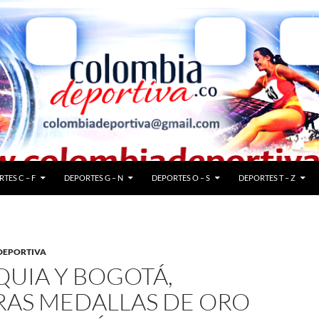
TES C – F
DEPORTES G – N
DEPORTES O – S
DEPORTES T – Z
DEPORTIVA
QUIA Y BOGOTÁ,
RAS MEDALLAS DE ORO