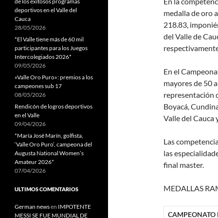
En la competenc
de los exitosos programas
deportivos en el Valle del
medalla de oro 
Cauca
218.83, imponién
28/05/2026
del Valle de Cau
*El Valle tiene más de 60 mil
respectivamente
participantes para los Juegos
Intercolegiados 2026*
09/05/2026
En el Campeonat
«Valle Oro Puro»: premios a los
mayores de 50 añ
campeones sub 17
representación d
08/05/2026
Boyacá, Cundinam
Rendicón de logros deportivos
en el Valle
Valle del Cauca 
09/04/2026
*María José Marín, golfista,
Las competencias
‘Valle Oro Puro’, campeona del
las especialidade
Augusta National Women’s
Amateur 2026*
final master.
07/04/2026
MEDALLAS RA
ULTIMOS COMENTARIOS
German news
en
IMPOTENTE
CAMPEONATO N
MESSI SE FUE MUNDIAL DE