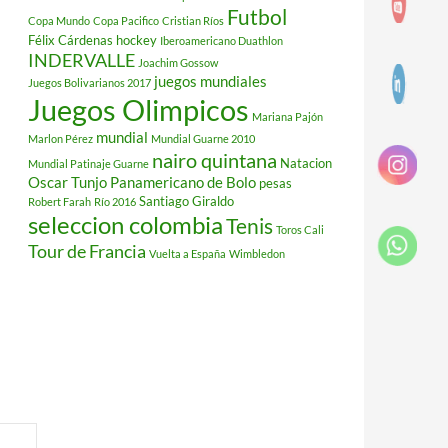
Futbol
Copa Mundo
Copa Pacifico
Cristian Ríos
Félix Cárdenas
hockey
Iberoamericano Duathlon
INDERVALLE
Joachim Gossow
juegos mundiales
Juegos Bolivarianos 2017
Juegos Olimpicos
Mariana Pajón
mundial
Marlon Pérez
Mundial Guarne 2010
nairo quintana
Natacion
Mundial Patinaje Guarne
Oscar Tunjo
Panamericano de Bolo
pesas
Santiago Giraldo
Robert Farah
Río 2016
seleccion colombia
Tenis
Toros Cali
Tour de Francia
Vuelta a España
Wimbledon