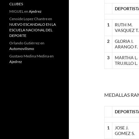
CLUBES
DEPORTIST
MIGUEL
en
Ajedrez
Cenoide Lopez Chantre
en
NUEVO ESCANDALO EN LA
1
RUTH M.
ESCUELA NACIONAL DEL
VASQUEZ T.
DEPORTE
2
GLORIA I.
Orlando Gutiérrez
en
ARANGO F.
Automovilismo
Gustavo Medina Medina
en
3
MARTHA L.
Ajedrez
TRUJILLO L.
MEDALLAS RA
DEPORTIST
1
JOSE J.
GOMEZ S.