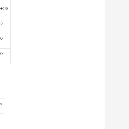
edio
83
00
50
o