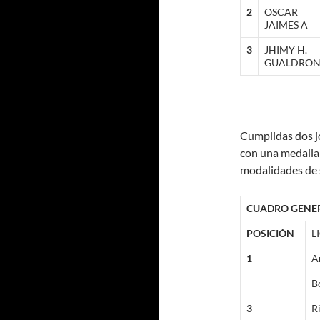
2
OSCAR
JAIMES A
3
JHIMY H.
GUALDRO
Cumplidas dos j
con una medalla 
modalidades de s
CUADRO GENER
POSICIÓN
L
1
A
B
3
R