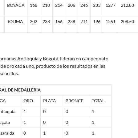
BOYACA
168
210
214
206
246
233
1277
212.83
TOLIMA
202
238
166
238
211
196
1251
208.50
N
ornadas Antioquia y Bogotá, lideran en campeonato
de oro cada uno, producto de los resultados en las
encillos.
AL DE MEDALLERIA
IGA
ORO
PLATA
BRONCE
TOTAL
ntioquia
1
0
0
1
ogotá
1
0
0
1
isaralda
0
1
0
1