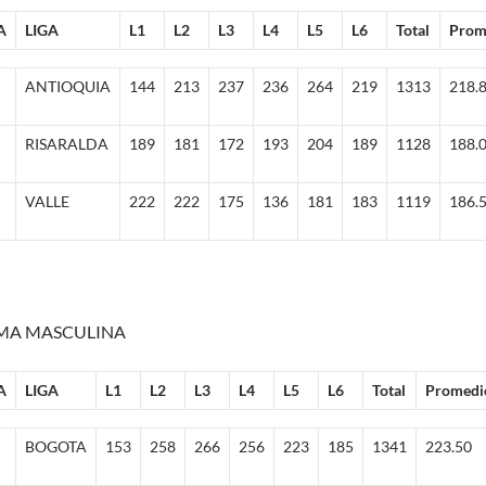
A
LIGA
L1
L2
L3
L4
L5
L6
Total
Prom
ANTIOQUIA
144
213
237
236
264
219
1313
218.
RISARALDA
189
181
172
193
204
189
1128
188.
VALLE
222
222
175
136
181
183
1119
186.
MA MASCULINA
A
LIGA
L1
L2
L3
L4
L5
L6
Total
Promedi
BOGOTA
153
258
266
256
223
185
1341
223.50