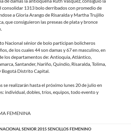
ia de damas la antioqueña Ruth Vásquez, consiguió la
al consolidar 1313 bolo derribados con promedio de
dose a Gloria Arango de Risaralda y Martha Trujillo
ca, que consiguieron las preseas de plata y bronce
.
o Nacional sénior de bolo participan bolicheros
os, de los cuales 44 son damas y 67 en masculino, en
e los departamentos de: Antioquia, Atlántico,
arca, Santander, Nariño, Quindío, Risaralda, Tolima,
y Bogotá Distrito Capital.
 se realizarán hasta el próximo lunes 20 de julio en
s: individual, dobles, tríos, equipos, todo evento y
MA FEMENINA
ACIONAL SENIOR 2015 SENCILLOS FEMENINO