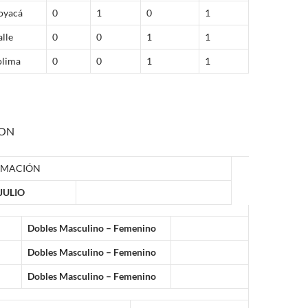
oyacá
0
1
0
1
alle
0
0
1
1
olima
0
0
1
1
ON
AMACIÓN
JULIO
Dobles Masculino – Femenino
Dobles Masculino – Femenino
Dobles Masculino – Femenino