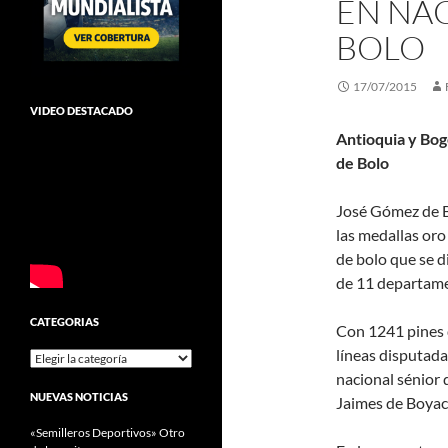
EN NA
BOLO
17/07/2015
VIDEO DESTACADO
Antioquia y Bog
de Bolo
José Gómez de B
las medallas oro
de bolo que se d
de 11 departam
CATEGORIAS
Con 1241 pines 
líneas disputad
Categorias
nacional sénior 
NUEVAS NOTICIAS
Jaimes de Boyacá
«Semilleros Deportivos» Otro