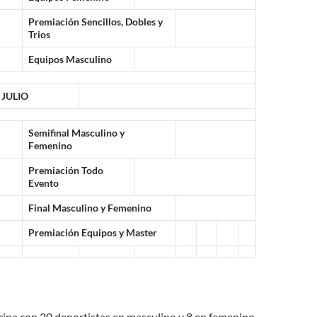
Premiación Sencillos, Dobles y
Trios
Equipos Masculino
 JULIO
Semifinal Masculino y
Femenino
Premiación Todo
Evento
Final Masculino y Femenino
Premiación Equipos y Master
icipa con 20 deportistas en masculino y 8 en femenino