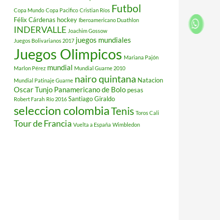
Futbol
Copa Mundo
Copa Pacifico
Cristian Ríos
Félix Cárdenas
hockey
Iberoamericano Duathlon
INDERVALLE
Joachim Gossow
juegos mundiales
Juegos Bolivarianos 2017
Juegos Olimpicos
Mariana Pajón
mundial
Marlon Pérez
Mundial Guarne 2010
nairo quintana
Natacion
Mundial Patinaje Guarne
Oscar Tunjo
Panamericano de Bolo
pesas
Santiago Giraldo
Robert Farah
Río 2016
seleccion colombia
Tenis
Toros Cali
Tour de Francia
Vuelta a España
Wimbledon