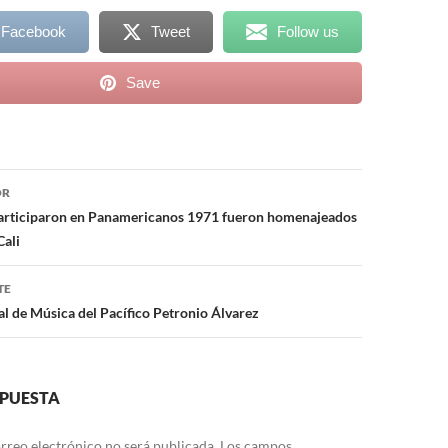
 Facebook
Tweet
Follow us
Save
ón
OR
participaron en Panamericanos 1971 fueron homenajeados
Cali
TE
al de Música del Pacífico Petronio Álvarez
SPUESTA
rreo electrónico no será publicada.
Los campos