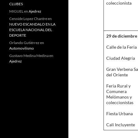
coleccionista
CLUBES
MIGUEL
en
Ajedrez
Cenoide Lopez Chantre
en
NUEVO ESCANDALO EN LA
ESCUELA NACIONAL DEL
DEPORTE
29 de diciembre
Orlando Gutiérrez
en
Calle de la Feria
Automovilismo
Gustavo Medina Medina
en
Ciudad Alegría
Ajedrez
Gran Verbena Sa
del Oriente
Feria Rural y
Comunera
Melómanos y
coleccionistas
Fiesta Urbana
Cali Incluyente