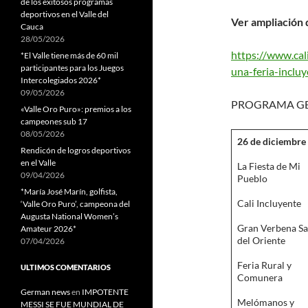
de los exitosos programas
deportivos en el Valle del
Ver ampliación d
Cauca
28/05/2026
https://www.cal
*El Valle tiene más de 60 mil
participantes para los Juegos
una-feria-inclu
Intercolegiados 2026*
09/05/2026
PROGRAMA GEN
«Valle Oro Puro»: premios a los
campeones sub 17
08/05/2026
26 de diciembre
Rendicón de logros deportivos
en el Valle
La Fiesta de Mi
09/04/2026
Pueblo
*María José Marín, golfista,
Cali Incluyente
‘Valle Oro Puro’, campeona del
Augusta National Women’s
Gran Verbena Sa
Amateur 2026*
del Oriente
07/04/2026
Feria Rural y
ULTIMOS COMENTARIOS
Comunera
German news
en
IMPOTENTE
Melómanos y
MESSI SE FUE MUNDIAL DE