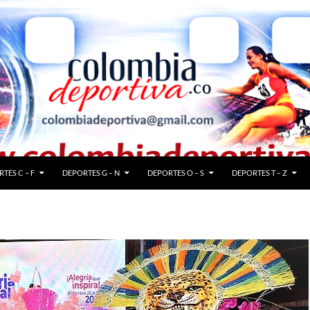
TES C – F
DEPORTES G – N
DEPORTES O – S
DEPORTES T – Z