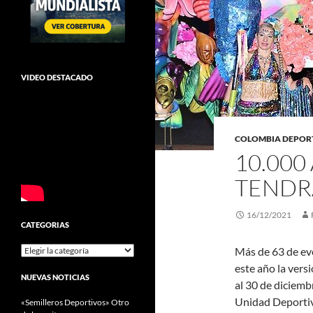
VIDEO DESTACADO
COLOMBIA DEPOR
10.000
TENDRÁ
16/12/2021
CATEGORIAS
Categorias
Más de 63 de eve
este año la versi
NUEVAS NOTICIAS
al 30 de diciembr
Unidad Deporti
«Semilleros Deportivos» Otro