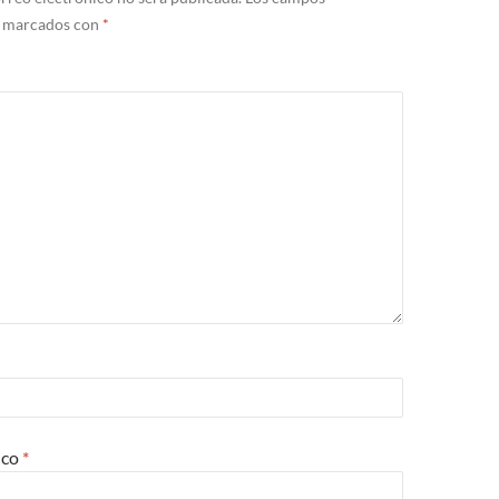
n marcados con
*
ico
*