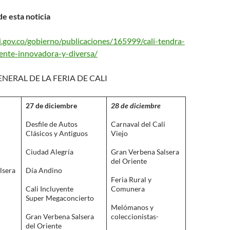
e esta noticia
i.gov.co/gobierno/publicaciones/165999/cali-tendra-
yente-innovadora-y-diversa/
ERAL DE LA FERIA DE CALI
27 de diciembre
28 de diciembre
Desfile de Autos
Carnaval del Cali
Clásicos y Antiguos
Viejo
Ciudad Alegría
Gran Verbena Salsera
del Oriente
lsera
Día Andino
Feria Rural y
Cali Incluyente
Comunera
Super Megaconcierto
Melómanos y
Gran Verbena Salsera
coleccionistas-
del Oriente