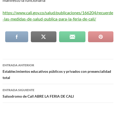
manifestó la funcionaria
https://www.cali.gov.co/salud/publicaciones/166204/recuerde
-las-medidas-de-salud-publica-para-la-feria-de-cali/
Navegación
ENTRADA ANTERIOR
de
Establecimientos educativos públicos y privados con presencialidad
total
entradas
ENTRADA SIGUIENTE
Salsodromo de CalI ABRE LA FERIA DE CALI