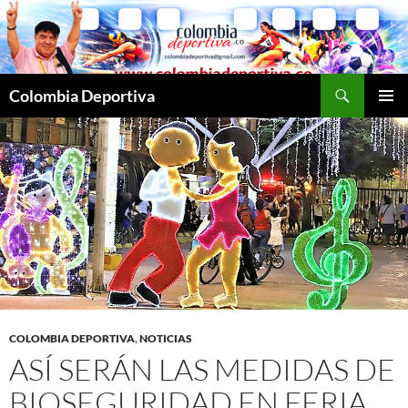
Saltar
al
contenido
Buscar
Colombia Deportiva
MENÚ
PRINCI
COLOMBIA DEPORTIVA
,
NOTICIAS
ASÍ SERÁN LAS MEDIDAS DE
BIOSEGURIDAD EN FERIA