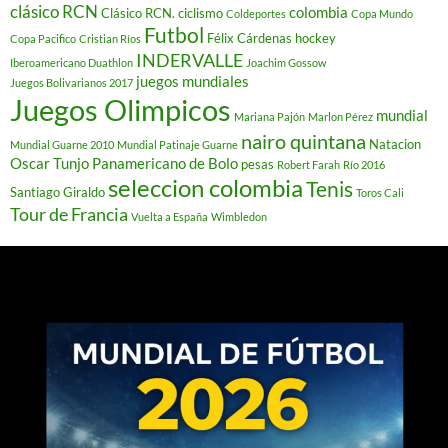
clásico RCN
colombia
Clásico RCN. ciclismo
Coldeportes
Copa Mundo
Futbol
Félix Cárdenas
hockey
Copa Pacifico
Cristian Ríos
INDERVALLE
Iberoamericano Duathlon
Joachim Gossow
juegos mundiales
Juegos Bolivarianos 2017
Juegos Olimpicos
mundial
Mariana Pajón
Marlon Pérez
nairo quintana
Natacion
Mundial Guarne 2010
Mundial Patinaje Guarne
Oscar Tunjo
Panamericano de Bolo
pesas
Robert Farah
Río 2016
seleccion colombia
Tenis
Santiago Giraldo
Toros Cali
Tour de Francia
Vuelta a España
Wimbledon