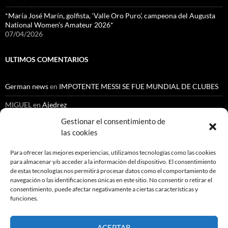
*María José Marín, golfista, ‘Valle Oro Puro’, campeona del Augusta
National Women’s Amateur 2026*
07/04/2026
ULTIMOS COMENTARIOS
German news
en
IMPOTENTE MESSI SE FUE MUNDIAL DE CLUBES
MIGUEL
en
Ajedrez
Gestionar el consentimiento de
Cenoide Lopez Chantre
en
NUEVO ESCANDALO EN LA ESCUELA
NACIONAL DEL DEPORTE
las cookies
Orlando Gutiérrez
en
Automovilismo
Para ofrecer las mejores experiencias, utilizamos tecnologías como las cookies
para almacenar y/o acceder a la información del dispositivo. El consentimiento
Gustavo Medina Medina
en
Ajedrez
de estas tecnologías nos permitirá procesar datos como el comportamiento de
navegación o las identificaciones únicas en este sitio. No consentir o retirar el
consentimiento, puede afectar negativamente a ciertas características y
funciones.
Buscar:
ACEPTAR